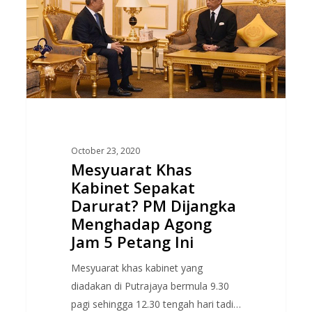
Kabinet
Sepakat
Darurat?
PM
Dijangka
Menghadap
Agong
Jam
October 23, 2020
5
Mesyuarat Khas
Petang
Kabinet Sepakat
Ini
Darurat? PM Dijangka
Menghadap Agong
Jam 5 Petang Ini
Mesyuarat khas kabinet yang
diadakan di Putrajaya bermula 9.30
pagi sehingga 12.30 tengah hari tadi…