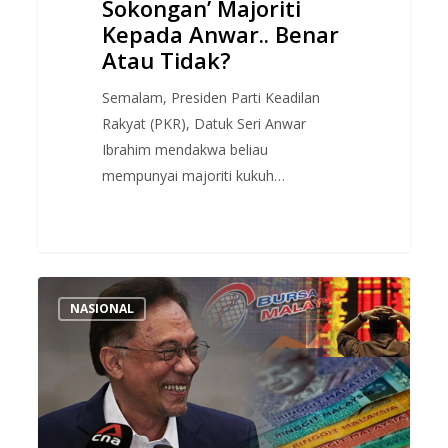
Sokongan’ Majoriti
Tidak?
Kepada Anwar.. Benar
Atau Tidak?
Semalam, Presiden Parti Keadilan
Rakyat (PKR), Datuk Seri Anwar
Ibrahim mendakwa beliau
mempunyai majoriti kukuh…
Nilai
NASIONAL
Ringgit
&
Pasaran
Saham
Jatuh
Menjunam