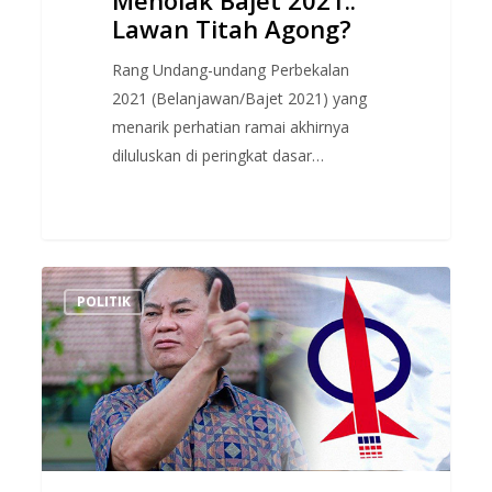
Lawan Titah Agong?
Rang Undang-undang Perbekalan
2021 (Belanjawan/Bajet 2021) yang
menarik perhatian ramai akhirnya
diluluskan di peringkat dasar…
DAP
POLITIK
Kata
Pertahankan
Raja,
Tapi
Adunnya
Pula
Kena