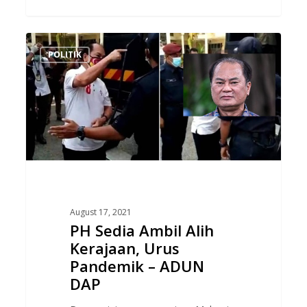
PH
POLITIK
Sedia
Ambil
Alih
Kerajaan,
Urus
Pandemik
–
ADUN
DAP
August 17, 2021
PH Sedia Ambil Alih
Kerajaan, Urus
Pandemik – ADUN
DAP