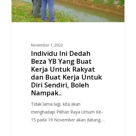
YB
Yang
Buat
Kerja
Untuk
Rakyat
November 1, 2022
dan
Individu Ini Dedah
Buat
Beza YB Yang Buat
Kerja
Kerja Untuk Rakyat
Untuk
dan Buat Kerja Untuk
Diri
Diri Sendiri, Boleh
Sendiri,
Nampak..
Boleh
Nampak..
Tidak lama lagi, kita akan
menghadapi Pilihan Raya Umum Ke-
15 pada 19 November akan datang.…