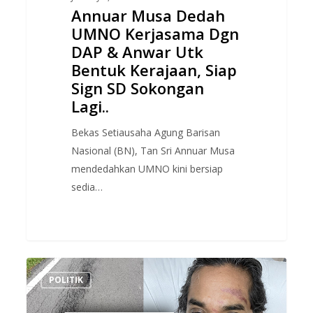
Bentuk
Annuar Musa Dedah
Kerajaan,
UMNO Kerjasama Dgn
Siap
DAP & Anwar Utk
Sign
Bentuk Kerajaan, Siap
SD
Sign SD Sokongan
Sokongan
Lagi..
Lagi..
Bekas Setiausaha Agung Barisan
Nasional (BN), Tan Sri Annuar Musa
mendedahkan UMNO kini bersiap
sedia…
KJ
POLITIK
Bidas
Permohonan