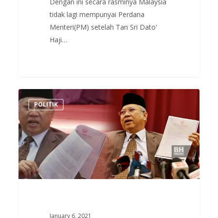
Dengan ini secara rasminya Malaysia
tidak lagi mempunyai Perdana
Menteri(PM) setelah Tan Sri Dato'
Haji…
Annuar
POLITIK
Musa
Dedah
UMNO
Kerjasama
Dgn
DAP
&
Anwar
Utk
January 6, 2021