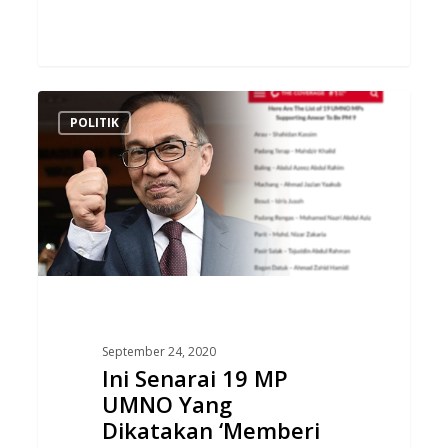
Ini
POLITIK
Senarai
19
MP
UMNO
Yang
Dikatakan
‘Memberi
Sokongan’
Majoriti
September 24, 2020
Kepada
Ini Senarai 19 MP
Anwar..
UMNO Yang
Benar
Dikatakan ‘Memberi
Atau