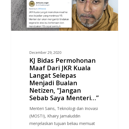
Maaf
Dari
JKR
Kuala
Langat
Selepas
Menjadi
December 29, 2020
Bualan
KJ Bidas Permohonan
Netizen,
Maaf Dari JKR Kuala
“Jangan
Langat Selepas
Sebab
Menjadi Bualan
Saya
Netizen, “Jangan
Menteri…”
Sebab Saya Menteri…”
Menteri Sains, Teknologi dan Inovasi
(MOSTI), Khairy Jamaluddin
menjelaskan tujuan beliau memuat