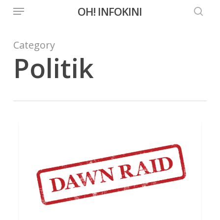
Menu
Skip
OH! INFOKINI
to
searc
main
Category
content
Politik
Dawn
DOKUMENTARI
Raid
(Malaysia)