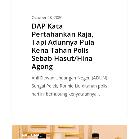
Tahan
Polis
October 28, 2020
Sebab
DAP Kata
Hasut/Hina
Pertahankan Raja,
Agong
Tapi Adunnya Pula
Kena Tahan Polis
Sebab Hasut/Hina
Agong
Ahli Dewan Undangan Negeri (ADUN)
Sungai Pelek, Ronnie Liu ditahan polis
hari ini berhubung kenyataannya…
Mesyuarat
NASIONAL
Khas