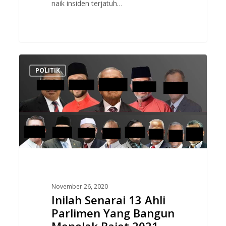
naik insiden terjatuh…
Inilah
POLITIK
Senarai
13
Ahli
Parlimen
Yang
Bangun
Menolak
Bajet
2021..
November 26, 2020
Lawan
Inilah Senarai 13 Ahli
Titah
Parlimen Yang Bangun
Agong?
Menolak Bajet 2021..