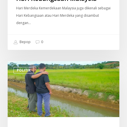
Hari Merdeka Kemerdekaan Malaysia juga dikenali sebagai
Hari Kebangsaan atau Hari Merdeka yang disambut
dengan…
Bepop
0
Individu
POLITIK
Ini
Dedah
Beza
YB
Yang
Buat
Kerja
Untuk