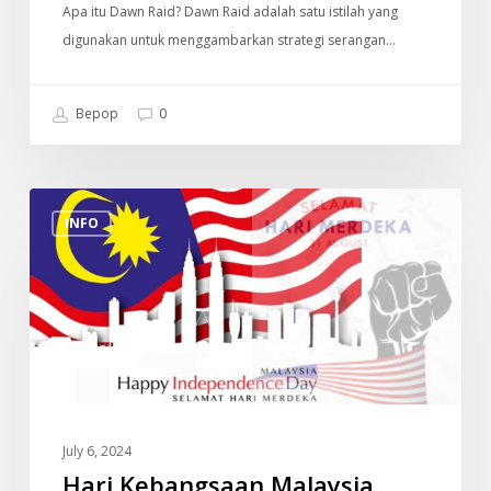
Apa itu Dawn Raid? Dawn Raid adalah satu istilah yang
digunakan untuk menggambarkan strategi serangan…
Bepop
0
Hari
INFO
Kebangsaan
Malaysia
July 6, 2024
Hari Kebangsaan Malaysia