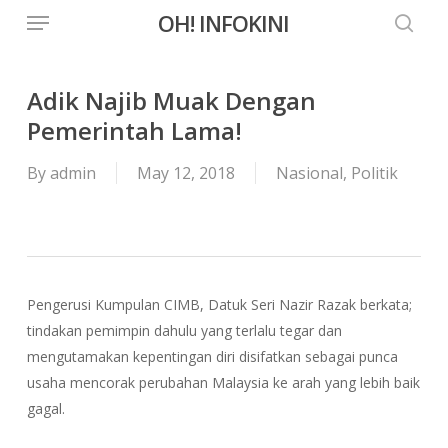
Menu
Skip
OH! INFOKINI
to
searc
main
content
Adik Najib Muak Dengan
Pemerintah Lama!
By
admin
May 12, 2018
Nasional
,
Politik
Pengerusi Kumpulan CIMB, Datuk Seri Nazir Razak berkata;
tindakan pemimpin dahulu yang terlalu tegar dan
mengutamakan kepentingan diri disifatkan sebagai punca
usaha mencorak perubahan Malaysia ke arah yang lebih baik
gagal.