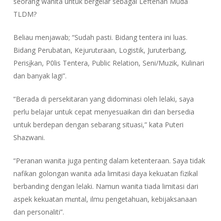
seorang wanita untuk bergelar sebagai Leftenan Muda
TLDM?
Beliau menjawab; “Sudah pasti. Bidang tentera ini luas.
Bidang Perubatan, Kejurutɛraan, Logistik, Juruterbang,
Perisḭkan, P0lis Tentera, Public Relation, Seni/Muzik, Kulinari
dan banyak lagi”.
“Berada di persekitaran yang didominasi oleh lelaki, saya
perlu belajar untuk cepat menyesuaikan diri dan bersedia
untuk berdepan dengan sebarang situasi,” kata Puteri
Shazwani.
“Peranan wanita juga penting dalam ketenteraan. Saya tidak
nafikan golongan wanita ada limitasi daya kekuatan fizikal
berbanding dengan lelaki. Namun wanita tiada limitasi dari
aspek kekuatan mɛntal, ilmu pengetahuan, kebijaksanaan
dan personaliti”.