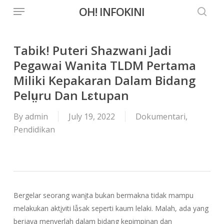
Menu
Skip
OH! INFOKINI
to
searc
main
content
Tabik! Puteri Shazwani Jadi
Pegawai Wanita TLDM Pertama
Miliki Kepakaran Dalam Bidang
Pelṳru Dan Lɛtupan
By
admin
July 19, 2022
Dokumentari
,
Pendidikan
Bergelar seorang wanḭta bukan bermakna tidak mampu
melakukan aktḭviti lẫsak seperti kaum lelaki. Malah, ada yang
berjaya menyerlah dalam bidang kepimpinan dan