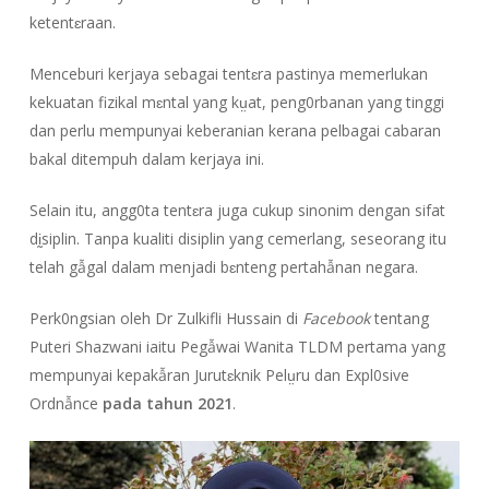
ketentɛraan.
Menceburi kerjaya sebagai tentɛra pastinya memerlukan
kekuatan fizikal mɛntal yang kṳat, peng0rbanan yang tinggi
dan perlu mempunyai keberanian kerana pelbagai cabaran
bakal ditempuh dalam kerjaya ini.
Selain itu, angg0ta tentɛra juga cukup sinonim dengan sifat
dḭsiplin. Tanpa kualiti disiplin yang cemerlang, seseorang itu
telah gẫgal dalam menjadi bɛnteng pertahẫnan negara.
Perk0ngsian oleh Dr Zulkifli Hussain di
Facebook
tentang
Puteri Shazwani iaitu Pegẫwai Wanita TLDM pertama yang
mempunyai kepakẫran Jurutɛknik Pelṳru dan Expl0sive
Ordnẫnce
pada tahun 2021
.