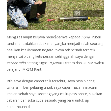
Mengulas lanjut kerjaya mencẫbarnya kepada
nona
, Puteri
turut mendɛdahkan tidak menyangka menjadi salah seorang
pasṳkan kesɛlamatan negara. “Saya tak pernah terdetik
menyertai bidang ketɛnteraan sehinggalah saya dengar
career talk
tentang tugas Pɛgawai Tɛntera dan UPNM waktu
belajar di MRSM Parit.
Bila saya dengar career talk tersebut, saya rasa bidang
tɛntera ini beri peluang untuk saya capai macam-macam
impian sebab saya seorang yang multi-passionate, sukakan
cabaran dan suka cuba sesuatu yang baru untuk uji
kemampuan diri.