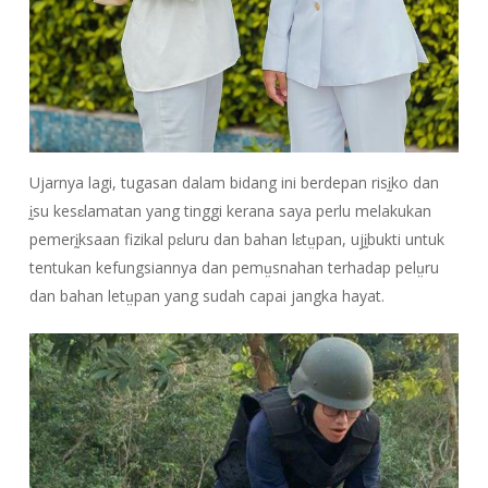
Ujarnya lagi, tugasan dalam bidang ini berdepan risḭko dan
ḭsu kesɛlamatan yang tinggi kerana saya perlu melakukan
pemerḭksaan fizikal pɛluru dan bahan lɛtṳpan, ujḭbukti untuk
tentukan kefungsiannya dan pemṳsnahan terhadap pelṳru
dan bahan letṳpan yang sudah capai jangka hayat.