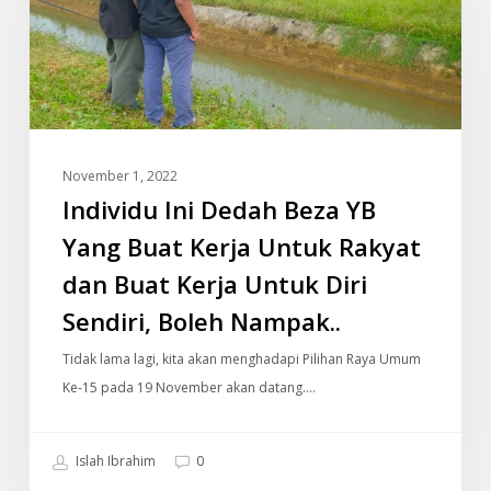
Beza
YB
Yang
Buat
Kerja
Untuk
November 1, 2022
Rakyat
Individu Ini Dedah Beza YB
dan
Buat
Yang Buat Kerja Untuk Rakyat
Kerja
dan Buat Kerja Untuk Diri
Untuk
Sendiri, Boleh Nampak..
Diri
Sendiri,
Tidak lama lagi, kita akan menghadapi Pilihan Raya Umum
Boleh
Ke-15 pada 19 November akan datang.…
Nampak..
Islah Ibrahim
0