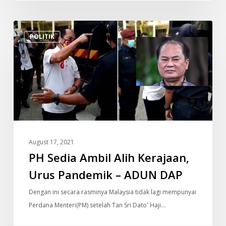
PH
POLITIK
Sedia
Ambil
Alih
Kerajaan,
Urus
Pandemik
–
ADUN
August 17, 2021
DAP
PH Sedia Ambil Alih Kerajaan,
Urus Pandemik – ADUN DAP
Dengan ini secara rasminya Malaysia tidak lagi mempunyai
Perdana Menteri(PM) setelah Tan Sri Dato' Haji…