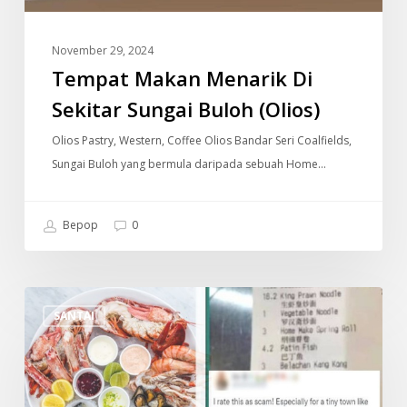
November 29, 2024
Tempat Makan Menarik Di
Sekitar Sungai Buloh (Olios)
Olios Pastry, Western, Coffee Olios Bandar Seri Coalfields,
Sungai Buloh yang bermula daripada sebuah Home…
Bepop
0
Menu
SANTAI
Udang
Untuk
6
Orang,