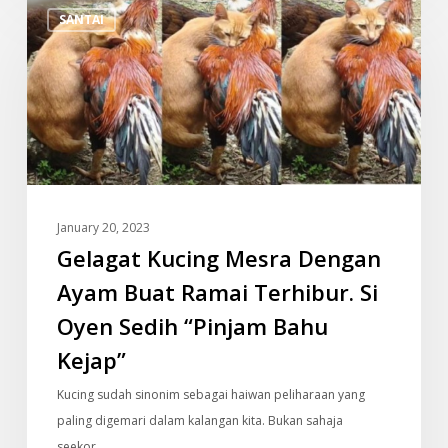
SANTAI
Kucing
Mesra
Dengan
Ayam
Buat
Ramai
Terhibur.
Si
January 20, 2023
Oyen
Gelagat Kucing Mesra Dengan
Sedih
“Pinjam
Ayam Buat Ramai Terhibur. Si
Bahu
Oyen Sedih “Pinjam Bahu
Kejap”
Kejap”
Kucing sudah sinonim sebagai haiwan peliharaan yang
paling digemari dalam kalangan kita. Bukan sahaja
seekor…