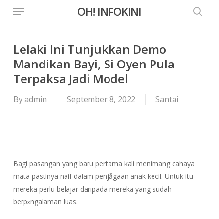
Menu
Skip
OH! INFOKINI
to
searc
main
content
Lelaki Ini Tunjukkan Demo
Mandikan Bayi, Si Oyen Pula
Terpaksa Jadi Model
By
admin
September 8, 2022
Santai
Bagi pasangan yang baru pertama kali menimang cahaya
mata pastinya naif dalam penjẫgaan anak kecil. Untuk itu
mereka perlu belajar daripada mereka yang sudah
berpɛngalaman luas.