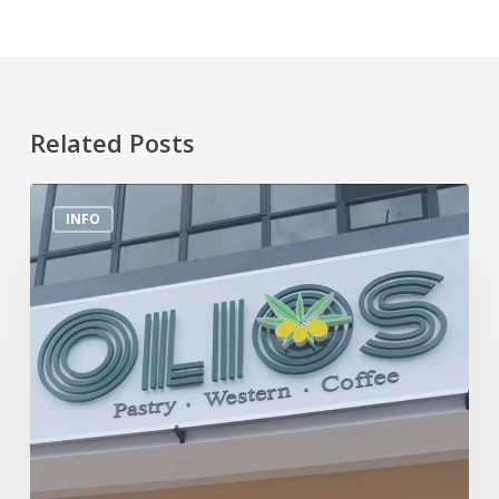
Related Posts
Tempat
INFO
Makan
Menarik
Di
Sekitar
Sungai
Buloh
(Olios)