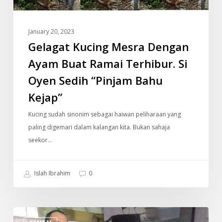
Terhibur.
Si
January 20, 2023
Oyen
Gelagat Kucing Mesra Dengan
Sedih
“Pinjam
Ayam Buat Ramai Terhibur. Si
Bahu
Oyen Sedih “Pinjam Bahu
Kejap”
Kejap”
Kucing sudah sinonim sebagai haiwan peliharaan yang
paling digemari dalam kalangan kita. Bukan sahaja
seekor…
Islah Ibrahim
0
15