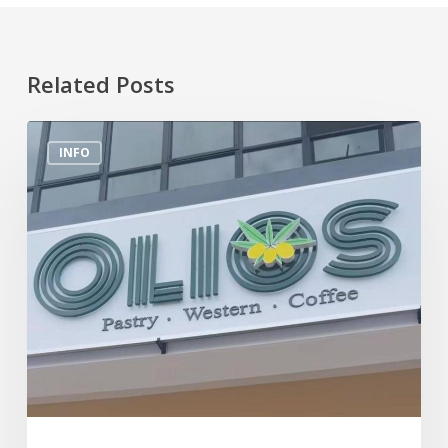
Related Posts
Tempat
INFO
Makan
Menarik
Di
Sekitar
Sungai
Buloh
(Olios)