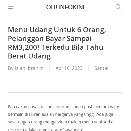
Menu
Skip
OH! INFOKINI
to
searc
main
content
Menu Udang Untuk 6 Orang,
Pelanggan Bayar Sampai
RM3,200! Terkedu Bila Tahu
Berat Udang
By
Islah Ibrahim
April 6, 2023
Santai
Bila cakap pasal makan seafood, sudah pasti perkara yang
bermain di fikiran adalah harganya yang tinggi. Ada juga
sesetengah orang mengatakan makan menu seafood di
restoran adalah menu orang ‘kayangan’.