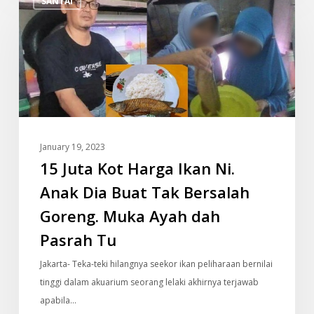
SANTAI
Juta
Kot
Harga
Ikan
Ni.
Anak
Dia
Buat
January 19, 2023
Tak
15 Juta Kot Harga Ikan Ni.
Bersalah
Goreng.
Anak Dia Buat Tak Bersalah
Muka
Goreng. Muka Ayah dah
Ayah
Pasrah Tu
dah
Pasrah
Jakarta- Teka-teki hilangnya seekor ikan peliharaan bernilai
Tu
tinggi dalam akuarium seorang lelaki akhirnya terjawab
apabila…