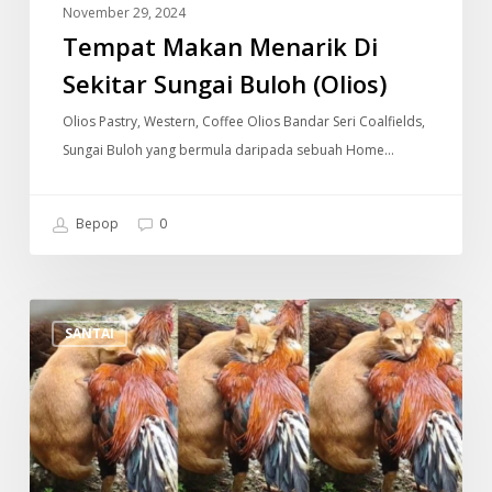
November 29, 2024
Tempat Makan Menarik Di
Sekitar Sungai Buloh (Olios)
Olios Pastry, Western, Coffee Olios Bandar Seri Coalfields,
Sungai Buloh yang bermula daripada sebuah Home…
Bepop
0
Gelagat
SANTAI
Kucing
Mesra
Dengan
Ayam
Buat
Ramai