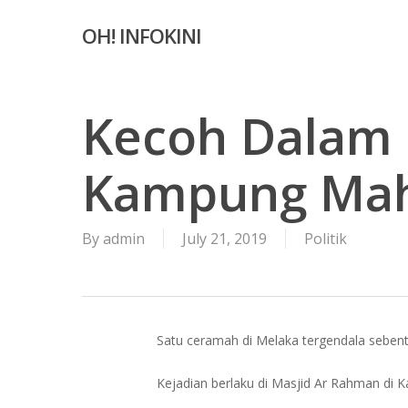
Skip
OH! INFOKINI
to
main
content
Kecoh Dalam 
Kampung Mahu
By
admin
July 21, 2019
Politik
Satu ceramah di Melaka tergendala seben
Kejadian berlaku di Masjid Ar Rahman di 