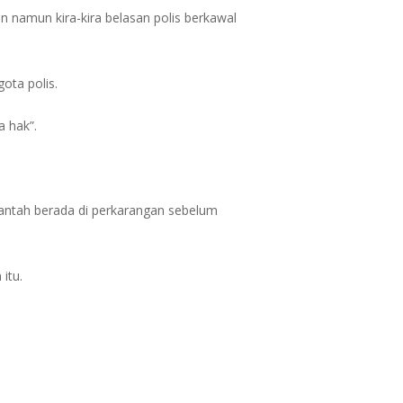
 namun kira-kira belasan polis berkawal
ota polis.
a hak”.
antah berada di perkarangan sebelum
itu.