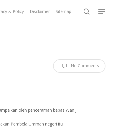
search
vacy & Policy
Disclaimer
Sitemap
Menu
No Comments
ampaikan oleh penceramah bebas Wan Ji.
erakan Pembela Ummah negeri itu.