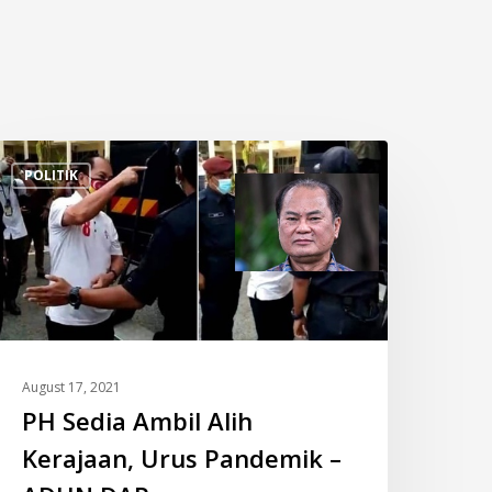
H
POLITIK
edia
mbil
lih
erajaan,
rus
andemik
DUN
August 17, 2021
AP
PH Sedia Ambil Alih
Kerajaan, Urus Pandemik –