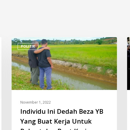
Individu
P
POLITIK
Ini
S
Dedah
A
Beza
A
YB
K
Yang
U
Buat
P
Kerja
–
Untuk
A
November 1, 2022
Rakyat
D
Individu Ini Dedah Beza YB
dan
Yang Buat Kerja Untuk
Buat