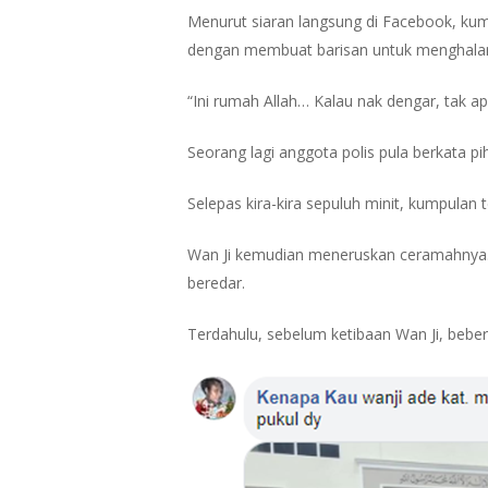
Menurut siaran langsung di Facebook, kum
dengan membuat barisan untuk menghalan
“Ini rumah Allah… Kalau nak dengar, tak ap
Seorang lagi anggota polis pula berkata 
Selepas kira-kira sepuluh minit, kumpulan t
Hit enter to search or ESC to close
Wan Ji kemudian meneruskan ceramahnya. 
beredar.
Terdahulu, sebelum ketibaan Wan Ji, bebe