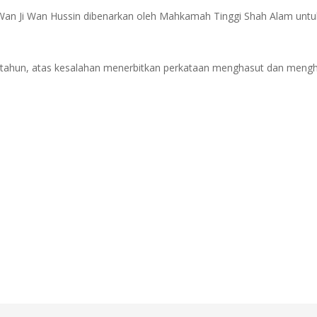
 Wan Ji Wan Hussin dibenarkan oleh Mahkamah Tinggi Shah Alam un
setahun, atas kesalahan menerbitkan perkataan menghasut dan menghi