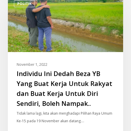
POLITIK
Ini
Dedah
Beza
YB
Yang
Buat
Kerja
Untuk
November 1, 2022
Rakyat
Individu Ini Dedah Beza YB
dan
Buat
Yang Buat Kerja Untuk Rakyat
Kerja
dan Buat Kerja Untuk Diri
Untuk
Sendiri, Boleh Nampak..
Diri
Sendiri,
Tidak lama lagi, kita akan menghadapi Pilihan Raya Umum
Boleh
Ke-15 pada 19 November akan datang.…
Nampak..