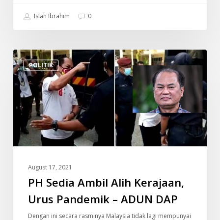
Islah Ibrahim
0
PH
POLITIK
Sedia
Ambil
Alih
Kerajaan,
Urus
Pandemik
–
ADUN
August 17, 2021
DAP
PH Sedia Ambil Alih Kerajaan,
Urus Pandemik – ADUN DAP
Dengan ini secara rasminya Malaysia tidak lagi mempunyai