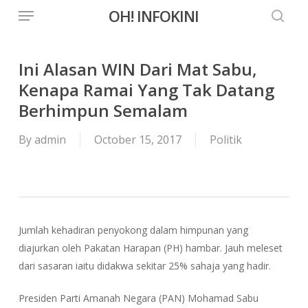
Menu
Skip
OH! INFOKINI
to
searc
main
content
Ini Alasan WIN Dari Mat Sabu,
Kenapa Ramai Yang Tak Datang
Berhimpun Semalam
By
admin
October 15, 2017
Politik
Jumlah kehadiran penyokong dalam himpunan yang
diajurkan oleh Pakatan Harapan (PH) hambar. Jauh meleset
dari sasaran iaitu didakwa sekitar 25% sahaja yang hadir.
Presiden Parti Amanah Negara (PAN) Mohamad Sabu