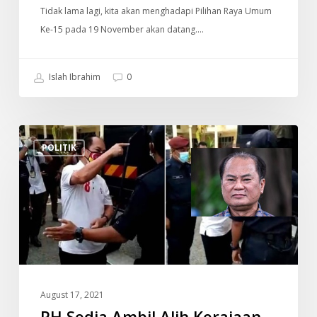
Sendiri,
Tidak lama lagi, kita akan menghadapi Pilihan Raya Umum
Boleh
Ke-15 pada 19 November akan datang.…
Nampak..
Islah Ibrahim
0
PH
POLITIK
Sedia
Ambil
Alih
Kerajaan,
Urus
Pandemik
–
ADUN
August 17, 2021
DAP
PH Sedia Ambil Alih Kerajaan,