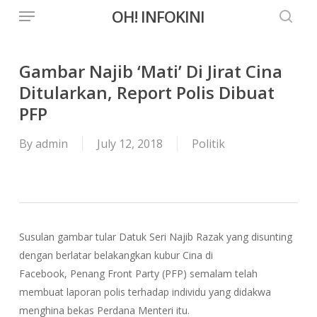
Menu
Skip
OH! INFOKINI
to
searc
main
content
Gambar Najib ‘Mati’ Di Jirat Cina
Ditularkan, Report Polis Dibuat
PFP
By
admin
July 12, 2018
Politik
Susulan gambar tular Datuk Seri Najib Razak yang disunting
dengan berlatar belakangkan kubur Cina di
Facebook, Penang Front Party (PFP) semalam telah
membuat laporan polis terhadap individu yang didakwa
menghina bekas Perdana Menteri itu.