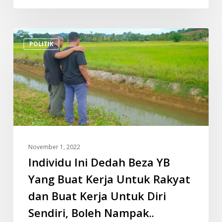
Individu
POLITIK
Ini
Dedah
Beza
YB
Yang
Buat
Kerja
Untuk
November 1, 2022
Rakyat
Individu Ini Dedah Beza YB
dan
Buat
Yang Buat Kerja Untuk Rakyat
Kerja
dan Buat Kerja Untuk Diri
Untuk
Sendiri, Boleh Nampak..
Diri