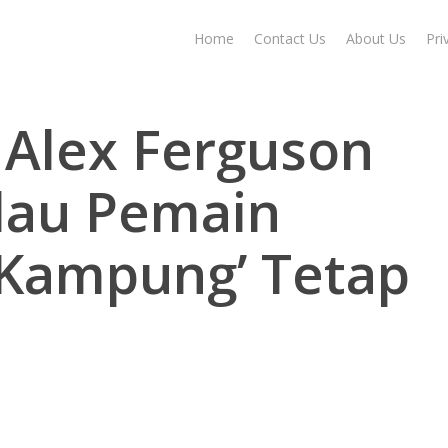
Home
Contact Us
About Us
Pri
 Alex Ferguson
alau Pemain
 Kampung’ Tetap