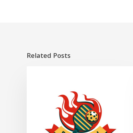
Related Posts
Pickleball
SUKAN
dan
Cara
Bermain