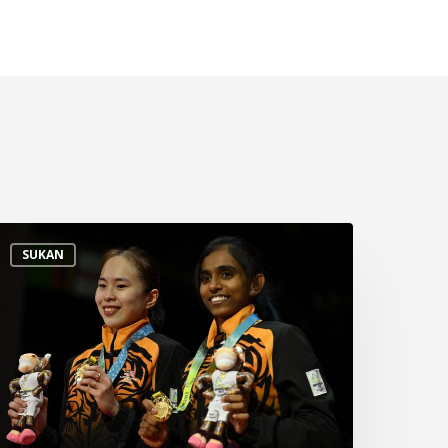
rofil
SUKAN
emain
adminton
eregu
anita
egara