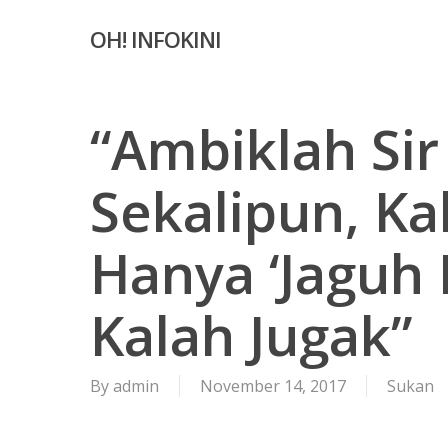
Skip
OH! INFOKINI
to
main
content
“Ambiklah Sir
Sekalipun, K
Hanya ‘Jaguh
Kalah Jugak”
By
admin
November 14, 2017
Sukan