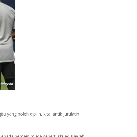
yang boleh dipilih, kita lantik jurulatih
ng kepada pemain muda seperti skuad Bawah