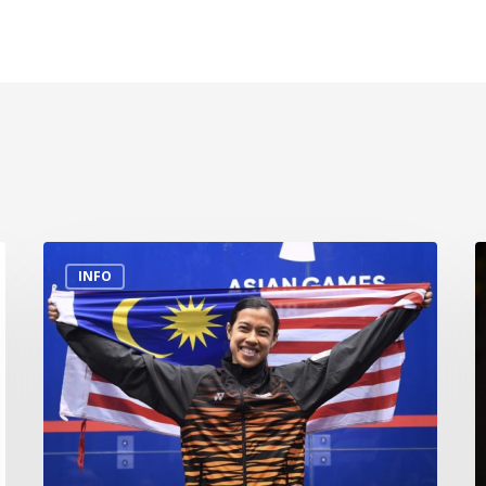
Biodata
P
INFO
Datuk
P
Nicol
B
David
B
W
N