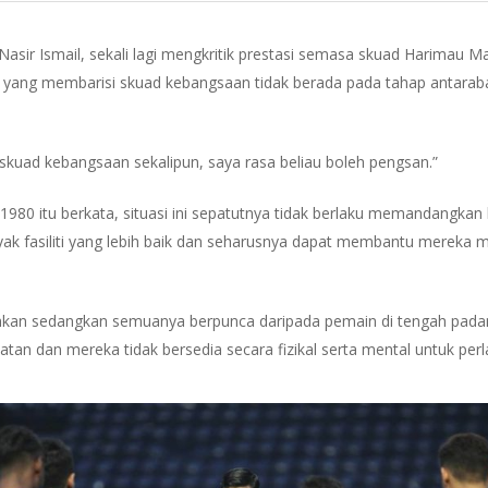
asir Ismail, sekali lagi mengkritik prestasi semasa skuad Harimau 
n yang membarisi skuad kebangsaan tidak berada pada tahap antar
ih skuad kebangsaan sekalipun, saya rasa beliau boleh pengsan.”
80 itu berkata, situasi ini sepatutnya tidak berlaku memandangkan
ak fasiliti yang lebih baik dan seharusnya dapat membantu mereka m
alahkan sedangkan semuanya berpunca daripada pemain di tengah padan
atan dan mereka tidak bersedia secara fizikal serta mental untuk pe