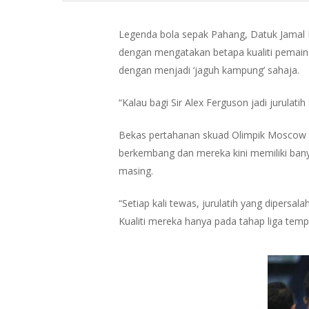
Legenda bola sepak Pahang, Datuk Jamal N
dengan mengatakan betapa kualiti pemai
dengan menjadi ‘jaguh kampung’ sahaja.
“Kalau bagi Sir Alex Ferguson jadi jurulat
Bekas pertahanan skuad Olimpik Moscow 19
berkembang dan mereka kini memiliki bany
masing.
“Setiap kali tewas, jurulatih yang dipers
Hit enter to search or ESC to close
Kualiti mereka hanya pada tahap liga temp