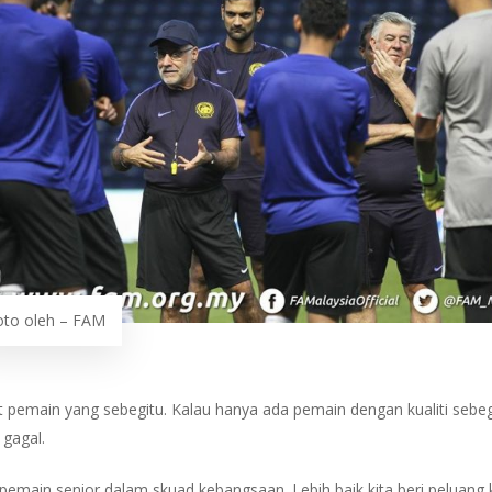
oto oleh – FAM
pemain yang sebegitu. Kalau hanya ada pemain dengan kualiti sebegitu 
 gagal.
ja pemain senior dalam skuad kebangsaan. Lebih baik kita beri pelua