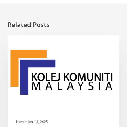
Related Posts
10
INFO
Kolej
Komuniti
Terbaik
di
Malaysia
(2025)
–
Panduan
Lengkap
Pelajar
Baru
November 13, 2025