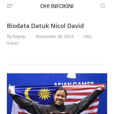
Menu
Skip
OH! INFOKINI
to
searc
main
content
Biodata Datuk Nicol David
By
Bepop
November 28, 2024
Info
,
Sukan