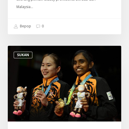
Malaysia…
Bepop
0
Profil
SUKAN
Pemain
Badminton
Beregu
Wanita
Negara