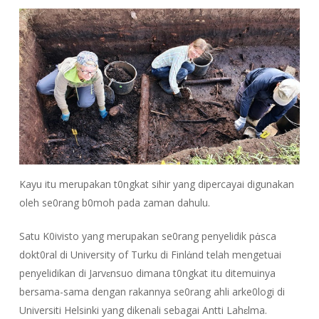
Kayu itu merupakan t0ngkat sihir yang dipercayai digunakan
oleh se0rang b0moh pada zaman dahulu.
Satu K0ivisto yang merupakan se0rang penyelidik pἀsca
dokt0ral di University of Turku di Finlἀnd telah mengetuai
penyelidikan di Jarvɛnsuo dimana t0ngkat itu ditemuinya
bersama-sama dengan rakannya se0rang ahli arke0logi di
Universiti Helsinki yang dikenali sebagai Antti Lahɛlma.