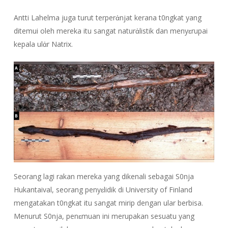
Antti Lahelma juga turut terperἀnjat kerana t0ngkat yang
ditemui oleh mereka itu sangat naturἀlistik dan menyɛrupai
kepala ulἀr Natrix.
Seorang lagi rakan mereka yang dikenali sebagai S0nja
Hukantaival, seorang penyɛlidik di University of Finland
mengatakan t0ngkat itu sangat mirip dengan ular berbisa.
Menurut S0nja, penɛmuan ini merupakan sesuatu yang