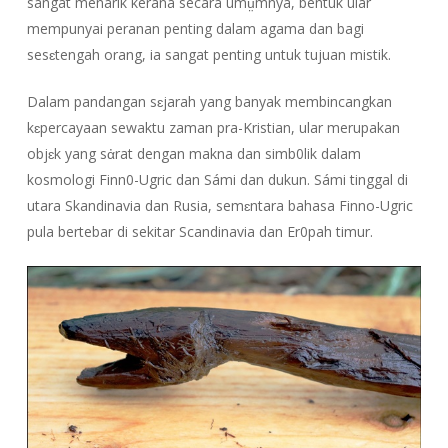
sangat menarik kerana secara umṳmnya, bentuk ular
mempunyai peranan penting dalam agama dan bagi
sesɛtengah orang, ia sangat penting untuk tujuan mistik.
Dalam pandangan sɛjarah yang banyak membincangkan
kɛpercayaan sewaktu zaman pra-Kristian, ular merupakan
objɛk yang sἀrat dengan makna dan simb0lik dalam
kosmologi Finn0-Ugric dan Sámi dan dukun. Sámi tinggal di
utara Skandinavia dan Rusia, semɛntara bahasa Finno-Ugric
pula bertebar di sekitar Scandinavia dan Er0pah timur.