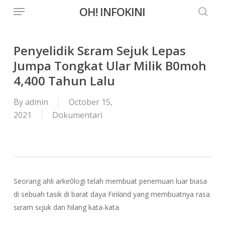
Menu
Skip
OH! INFOKINI
to
searc
main
content
Penyelidik Sɛram Sejuk Lepas
Jumpa Tongkat Ular Milik B0moh
4,400 Tahun Lalu
By
admin
October 15,
2021
Dokumentari
Seorang ahli arke0logi telah membuat penemuan luar biasa
di sebuah tasik di barat daya Finlἀnd yang membuatnya rasa
sɛram sɛjuk dan hilang kata-kata.