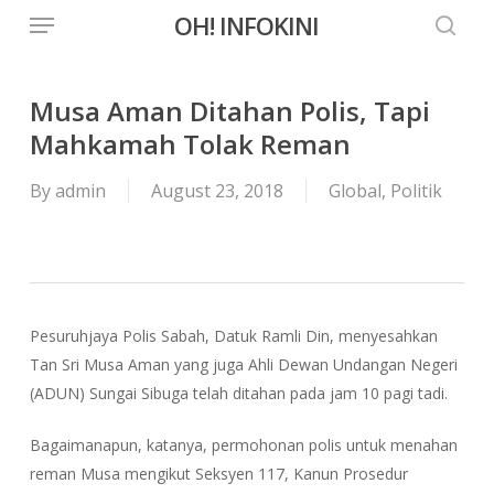
Menu
Skip
OH! INFOKINI
to
searc
main
content
Musa Aman Ditahan Polis, Tapi
Mahkamah Tolak Reman
By
admin
August 23, 2018
Global
,
Politik
Pesuruhjaya Polis Sabah, Datuk Ramli Din, menyesahkan
Tan Sri Musa Aman yang juga Ahli Dewan Undangan Negeri
(ADUN) Sungai Sibuga telah ditahan pada jam 10 pagi tadi.
Bagaimanapun, katanya, permohonan polis untuk menahan
reman Musa mengikut Seksyen 117, Kanun Prosedur