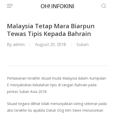
Menu
Skip
OH! INFOKINI
to
searc
main
content
Malaysia Tetap Mara Biarpun
Tewas Tipis Kepada Bahrain
By
admin
August 20, 2018
Sukan
Perlawanan terakhir skuad muda Malaysia dalam Kumpulan
E menyaksikan kekalahan tipis di tangan Bahrain pada
pentas Sukan Asia 2018.
Skuad negara dilihat tidak menunjukkan taring sebenar pada
aksi terakhir itu apabila Datuk Ong Kim Swee menurunkan