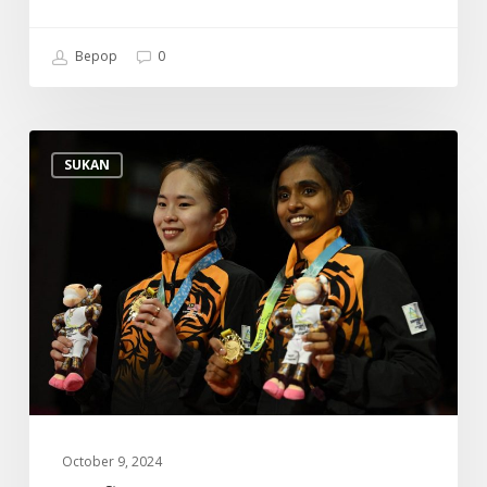
Bepop
0
Profil
SUKAN
Pemain
Badminton
Beregu
Wanita
Negara
October 9, 2024