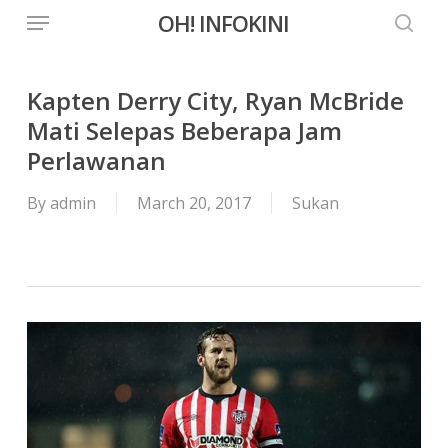
Menu
Skip
OH! INFOKINI
to
searc
main
content
Kapten Derry City, Ryan McBride
Mati Selepas Beberapa Jam
Perlawanan
By
admin
March 20, 2017
Sukan