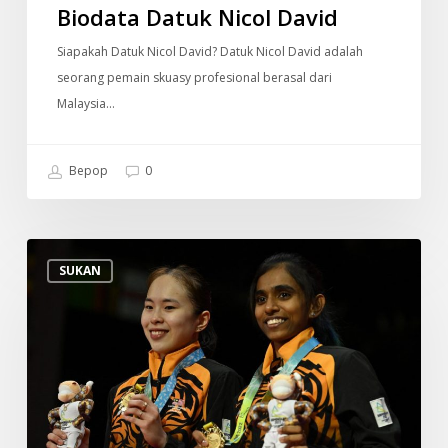
Biodata Datuk Nicol David
Siapakah Datuk Nicol David? Datuk Nicol David adalah
seorang pemain skuasy profesional berasal dari
Malaysia…
Bepop
0
Profil
SUKAN
Pemain
Badminton
Beregu
Wanita
Negara