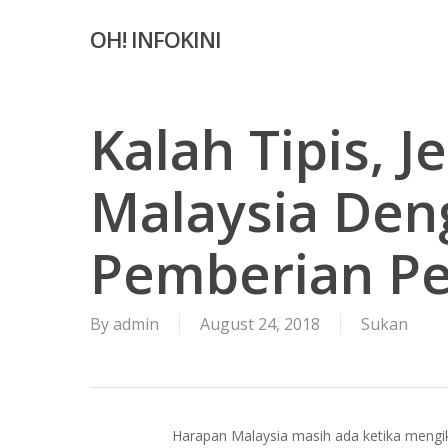
Skip
OH! INFOKINI
to
main
content
Kalah Tipis, J
Malaysia Den
Pemberian Pe
By
admin
August 24, 2018
Sukan
Harapan Malaysia masih ada ketika mengik