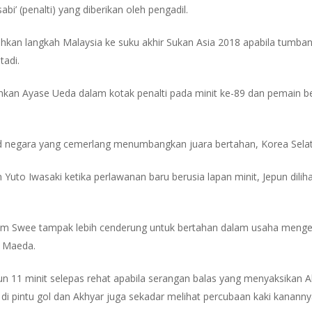
abi’ (penalti) yang diberikan oleh pengadil.
hkan langkah Malaysia ke suku akhir Sukan Asia 2018 apabila tumban
tadi.
hkan Ayase Ueda dalam kotak penalti pada minit ke-89 dan pemai
d negara yang cemerlang menumbangkan juara bertahan, Korea Selat
 Yuto Iwasaki ketika perlawanan baru berusia lapan minit, Jepun dil
im Swee tampak lebih cenderung untuk bertahan dalam usaha meng
n Maeda.
n 11 minit selepas rehat apabila serangan balas yang menyaksikan 
 di pintu gol dan Akhyar juga sekadar melihat percubaan kaki kananny