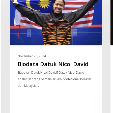
Nicol
B
David
B
W
N
November 28, 2024
Biodata Datuk Nicol David
Siapakah Datuk Nicol David? Datuk Nicol David
adalah seorang pemain skuasy profesional berasal
dari Malaysia…