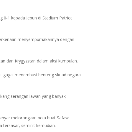
g 0-1 kepada Jepun di Stadium Patriot
n berkenaan menyempurnakannya dengan
an dan Krygyzstan dalam aksi kumpulan.
ihat gagal menembusi benteng skuad negara
ekang serangan lawan yang banyak
Akhyar melorongkan bola buat Safawi
a tersasar, seminit kemudian.