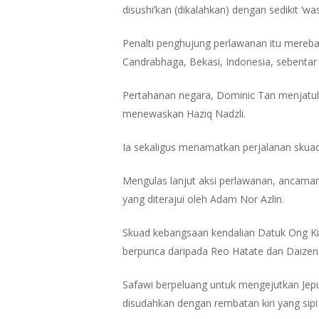
disushi’kan (dikalahkan) dengan sedikit ‘was
Penalti penghujung perlawanan itu mereba
Candrabhaga, Bekasi, Indonesia, sebentar 
Pertahanan negara, Dominic Tan menjatu
menewaskan Haziq Nadzli.
Ia sekaligus menamatkan perjalanan skua
Mengulas lanjut aksi perlawanan, ancaman
yang diterajui oleh Adam Nor Azlin.
Skuad kebangsaan kendalian Datuk Ong K
Hit enter to search or ESC to close
berpunca daripada Reo Hatate dan Daize
Safawi berpeluang untuk mengejutkan Jepu
disudahkan dengan rembatan kiri yang sipi