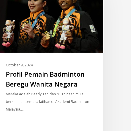
adminton
eregu
anita
egara
October 9, 2024
Profil Pemain Badminton
Beregu Wanita Negara
Mereka adalah Pearly Tan dan M. Thinaah mula
berkenalan semasa latihan di Akademi Badminton
Malaysia.…