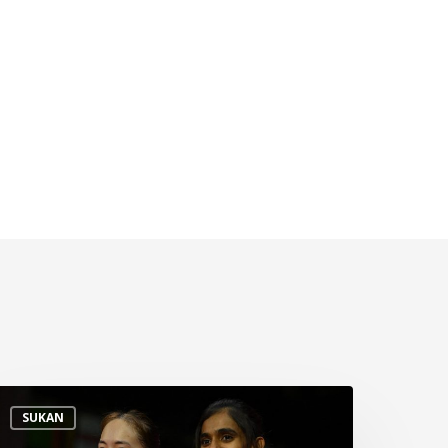
rofil
SUKAN
emain