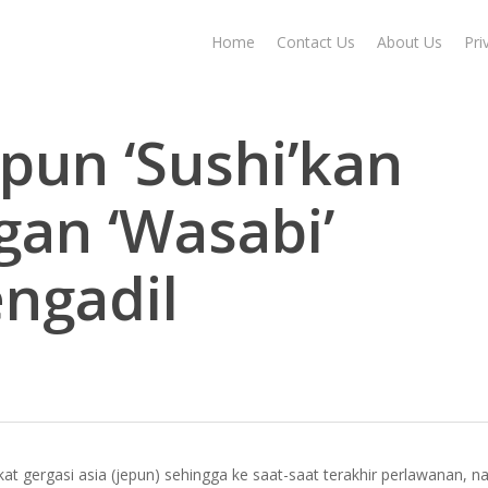
Home
Contact Us
About Us
Pri
epun ‘Sushi’kan
gan ‘Wasabi’
ngadil
at gergasi asia (jepun) sehingga ke saat-saat terakhir perlawanan,