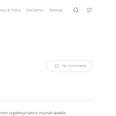
search
vacy & Policy
Disclaimer
Sitemap
Menu
No Comments
 namun segalanya hancur musnah apabila