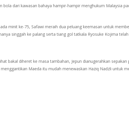
n bola dari kawasan bahaya hampir-hampir menghukum Malaysia pad
pada minit ke-75, Safawi meraih dua peluang keemasan untuk member
anya singgah ke palang serta tiang gol tatkala Ryosuke Kojima telah
dilihat bakal diheret ke masa tambahan, Jepun dianugerahkan sepakan 
g menggantikan Maeda itu mudah menewaskan Haziq Nadzli untuk m