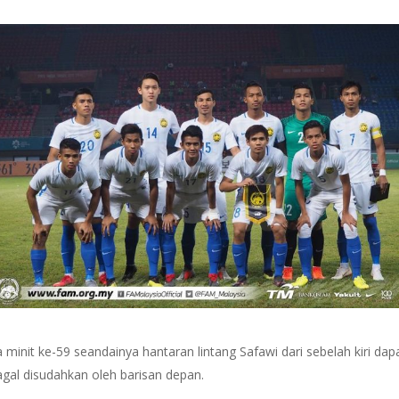
minit ke-59 seandainya hantaran lintang Safawi dari sebelah kiri da
agal disudahkan oleh barisan depan.