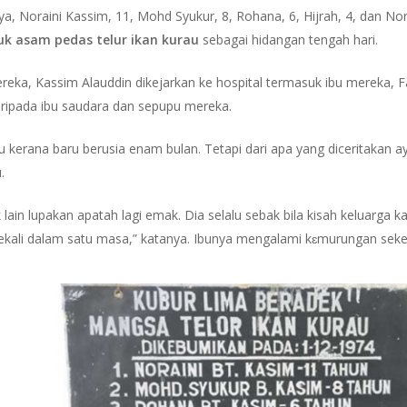
ya, Noraini Kassim, 11, Mohd Syukur, 8, Rohana, 6, Hijrah, 4, dan Nora
uk asam pedas telur ikan kurau
sebagai hidangan tengah hari.
ereka, Kassim Alauddin dikejarkan ke hospital termasuk ibu mereka, F
aripada ibu saudara dan sepupu mereka.
tu kerana baru berusia enam bulan. Tetapi dari apa yang diceritakan 
.
k lain lupakan apatah lagi emak. Dia selalu sebak bila kisah keluarga 
 sekali dalam satu masa,” katanya. Ibunya mengalami kɛmurungan seket