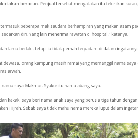
dikatakan beracun
. Penjual tersebut mengatakan itu telur ikan kurau, 
t, termasuk beberapa mak saudara berhampiran yang makan asam pedas
 sedarkan diri. Yang lain menerima rawatan di hospital,” katanya.
ah lama berlalu, tetapi ia tidak pernah terpadam di dalam ingatannya
ingkat dewasa, orang kampung masih ramai yang memanggil nama sa
iras arwah.
a, nama saya Makmor. Syukur itu nama abang saya.
 dan kakak, saya beri nama anak saya yang berusia tiga tahun deng
kan Hijrah. Sebab saya tidak mahu nama mereka luput dalam ingatan