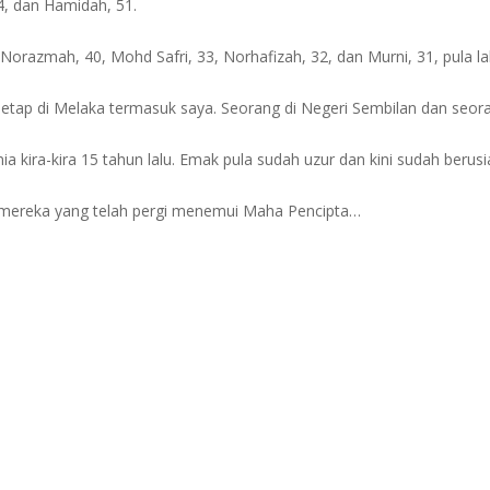
, dan Hamidah, 51.
 Norazmah, 40, Mohd Safri, 33, Norhafizah, 32, dan Murni, 31, pula lah
tap di Melaka termasuk saya. Seorang di Negeri Sembilan dan seora
kira-kira 15 tahun lalu. Emak pula sudah uzur dan kini sudah berusi
t mereka yang telah pergi menemui Maha Pencipta…