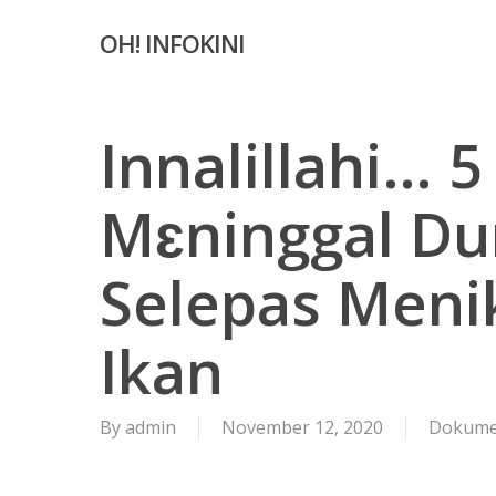
Skip
OH! INFOKINI
to
main
content
Innalillahi… 5
Mɛninggal Du
Selepas Meni
Ikan
By
admin
November 12, 2020
Dokume