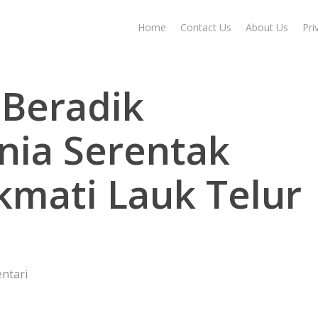
Home
Contact Us
About Us
Pri
 Beradik
nia Serentak
kmati Lauk Telur
ntari