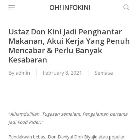
Menu
Skip
OH! INFOKINI
to
searc
main
content
Ustaz Don Kini Jadi Penghantar
Makanan, Akui Kerja Yang Penuh
Mencabar & Perlu Banyak
Kesabaran
By
admin
February 8, 2021
Semasa
“
Alhamdulillah. Tugasan semalam. Pengalaman pertama
jadi Food Rider.”
Pendakwah bebas, Don Daniyal Don Biyajid atau popular