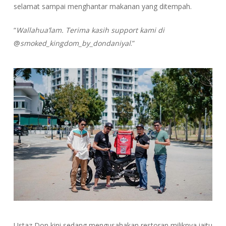
selamat sampai menghantar makanan yang ditempah.
“
Wallahua’lam. Terima kasih support kami di
@
smoked_kingdom_by_dondaniyal
.”
Ustaz Don kini sedang mengusahakan restoran miliknya iaitu