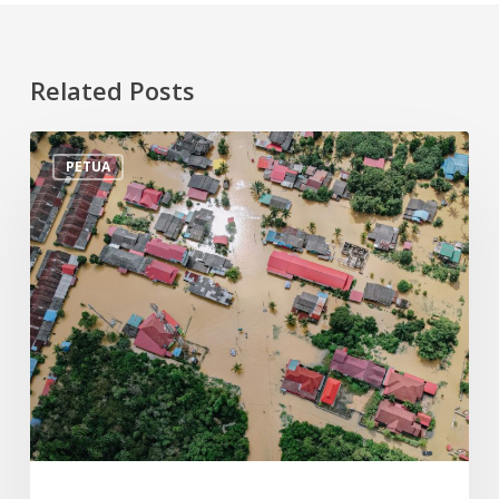
Related Posts
Tips
PETUA
Persiapan
Menghadapi
Banjir