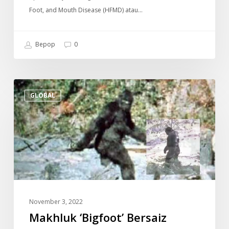
Foot, and Mouth Disease (HFMD) atau…
Bepop
0
Makhluk
GLOBAL
‘Bigfoot’
Bersaiz
Besar
Dan
Gagah
Didakwa
Ditemui
(Video)
November 3, 2022
Makhluk ‘Bigfoot’ Bersaiz