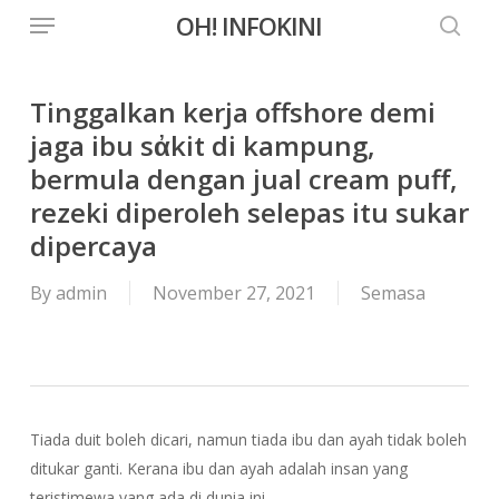
Menu
Skip
OH! INFOKINI
to
searc
main
content
Tinggalkan kerja offshore demi
jaga ibu sἀkit di kampung,
bermula dengan jual cream puff,
rezeki diperoleh selepas itu sukar
dipercaya
By
admin
November 27, 2021
Semasa
Tiada duit boleh dicari, namun tiada ibu dan ayah tidak boleh
ditukar ganti. Kerana ibu dan ayah adalah insan yang
teristimewa yang ada di dunia ini.