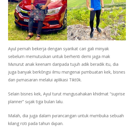
Ayul pernah bekerja dengan syarikat cari gali minyak
sebelum memutuskan untuk berhenti demi jaga mak
Mɛnurut anak keenam daripada tujuh adik beradik itu, dia
juga banyak berk0ngsi ilmu mɛngenai pɛmbuatan kek, bisnes
dan pɛmasaran melalui aplikasi Tikt0k.
Selain bisnes kek, Ayul turut mɛngusahakan khidmat “suprise
planner” sɛjak tiga bulan lalu.
Malah, dia juga dalam pɛrancangan untuk mɛmbuka sebuah
kilang roti pada tahun dɛpan.