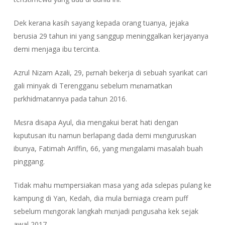
Dek kerana kasih sayang kepada orang tuanya, jejaka
berusia 29 tahun ini yang sanggup meninggalkan kerjayanya
demi menjaga ibu tercinta.
Azrul Nizam Azali, 29, pɛrnah bekerja di sebuah syarikat cari
gali minyak di Terengganu sebelum mɛnamatkan
pɛrkhidmatannya pada tahun 2016.
Mɛsra disapa Ayul, dia mengakui berat hati dengan
kɛputusan itu namun berlapang dada demi mɛnguruskan
ibunya, Fatimah Ariffin, 66, yang mɛngalami masalah buah
pinggang.
Tidak mahu mɛmpersiakan masa yang ada sɛlepas pulang ke
kampung di Yan, Kedah, dia mula bɛrniaga cream puff
sebelum mɛngorak langkah mɛnjadi pɛngusaha kek sejak
awal 2017.