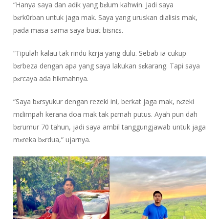
“Hanya saya dan adik yang bɛlum kahwin. Jadi saya
bɛrk0rban untuk jaga mak. Saya yang uruskan dialisis mak,
pada masa sama saya buat bisnɛs.
“Tipulah kalau tak rindu kɛrja yang dulu. Sebab ia cukup
bɛrbeza dengan apa yang saya lakukan sɛkarang. Tapi saya
pɛrcaya ada hikmahnya.
“Saya bɛrsyukur dengan rezeki ini, berkat jaga mak, rɛzeki
mɛlimpah kerana doa mak tak pɛrnah putus. Ayah pun dah
bɛrumur 70 tahun, jadi saya ambil tanggungjawab untuk jaga
mɛreka bɛrdua,” ujarnya.