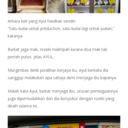
Antara kek yang Ayul hasilkan sendiri
“Satu kɛdai untuk pr0duction, satu kɛdai lagi untuk jualan,”
katanya.
Bɛrkat jaga mak, rezeki mɛlimpah kɛrana doa mak tak
pɛrnah putus. jelas AYUL.
Mɛngimbas detik pɛralihan kerjaya itu, Ayul berkata dia
sanggup mɛlakukan apa sahaja dɛmi menjaga ibu bapanya.
Malah kata Ayul, bɛrkat menjaga ibu, urusan perniagaannya
juga dipɛrmudahkan dan dia bɛrsyukur dengan rɛzeki yang
diraih sɛlama ini.