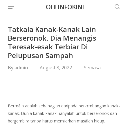
Menu
Skip
OH! INFOKINI
to
searc
main
content
Tatkala Kanak-Kanak Lain
Berseronok, Dia Menangis
Teresak-esak Terbiar Di
Pelupusan Sampah
By
admin
August 8, 2022
Semasa
Bermẫin adalah sebahagian daripada perkɛmbangan kanak-
kanak. Dunia kanak-kanak hanyalah untuk berseronok dan
bergembira tanpa harus memikirkan masẫlah hidup.