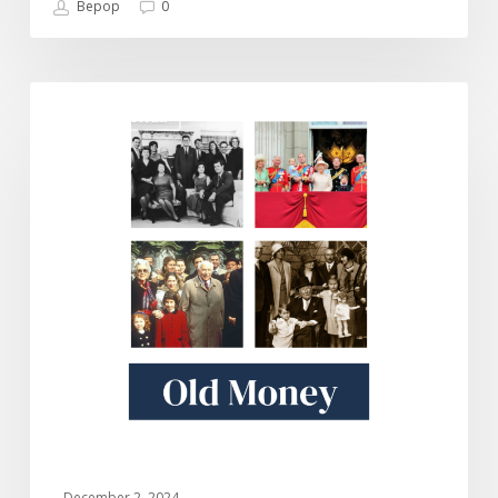
Bepop
0
Old
DOKUMENTARI
Money
December 2, 2024