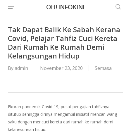
Menu
Skip
OH! INFOKINI
to
searc
main
content
Tak Dapat Balik Ke Sabah Kerana
Covid, Pelajar Tahfiz Cuci Kereta
Dari Rumah Ke Rumah Demi
Kelangsungan Hidup
By
admin
November 23, 2020
Semasa
Ekoran pandemik Covid-19, pusat pengajian tahfiznya
ditutup sehingga dirinya mengambil inisiatif mencari wang
saku dengan mencuci kereta dari rumah ke rumah demi
kelangsungan hidup.