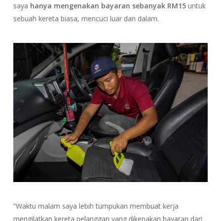
saya
hanya mengenakan bayaran sebanyak RM15
untuk
sebuah kereta biasa, mencuci luar dan dalam.
“Waktu malam saya lebih tumpukan membuat kerja
mengilatkan kereta pelanggan yang dikenakan bayaran dari