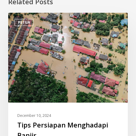
Related Posts
Tips
PETUA
Persiapan
Menghadapi
Banjir
December 10, 2024
Tips Persiapan Menghadapi
Banjir