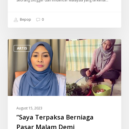
seorang blogger dan influencer Malaysia yang terkenal…
Bepop
0
“Saya
ARTIS
Terpaksa
Berniaga
Pasar
Malam
Demi
Kelangsungan
Hidup”
–
August 15, 2023
Siti
“Saya Terpaksa Berniaga
Nordiana
Pasar Malam Demi