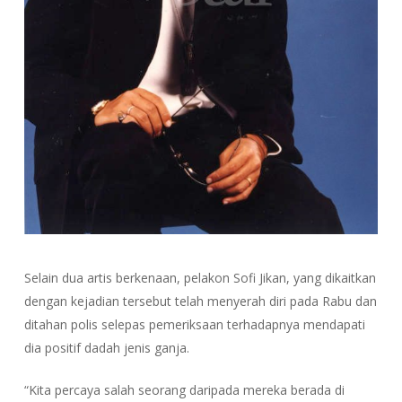
Selain dua artis berkenaan, pelakon Sofi Jikan, yang dikaitkan
dengan kejadian tersebut telah menyerah diri pada Rabu dan
ditahan polis selepas pemeriksaan terhadapnya mendapati
dia positif dadah jenis ganja.
“Kita percaya salah seorang daripada mereka berada di