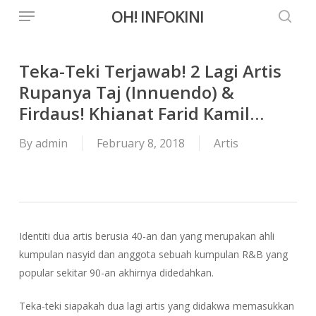
Menu
Skip
OH! INFOKINI
to
searc
main
content
Teka-Teki Terjawab! 2 Lagi Artis
Rupanya Taj (Innuendo) &
Firdaus! Khianat Farid Kamil…
By
admin
February 8, 2018
Artis
Identiti dua artis berusia 40-an dan yang merupakan ahli
kumpulan nasyid dan anggota sebuah kumpulan R&B yang
popular sekitar 90-an akhirnya didedahkan.
Teka-teki siapakah dua lagi artis yang didakwa memasukkan