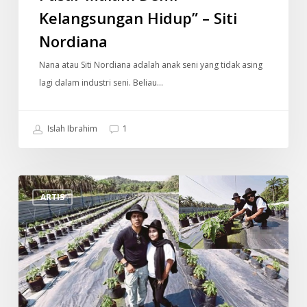
Kelangsungan Hidup” – Siti
Nordiana
Nana atau Siti Nordiana adalah anak seni yang tidak asing
lagi dalam industri seni. Beliau…
Islah Ibrahim
1
Dulu
ARTIS
Ratu
Rock,
Sekarang
Mampu
Jana
100k