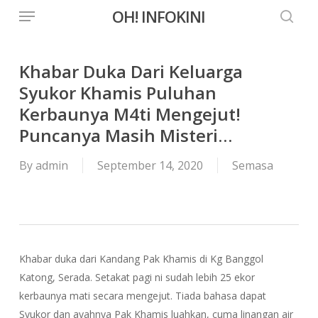
Menu
Skip
OH! INFOKINI
to
searc
main
content
Khabar Duka Dari Keluarga
Syukor Khamis Puluhan
Kerbaunya M4ti Mengejut!
Puncanya Masih Misteri…
By
admin
September 14, 2020
Semasa
Khabar duka dari Kandang Pak Khamis di Kg Banggol
Katong, Serada. Setakat pagi ni sudah lebih 25 ekor
kerbaunya mati secara mengejut. Tiada bahasa dapat
Syukor dan ayahnya Pak Khamis luahkan, cuma linangan air