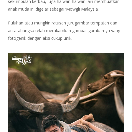
sekumpulan kerbau, juga haiwan-haiwan lain membuatkan
anak muda ini digelar sebagai ‘Mowgli Malaysia’.
Puluhan atau mungkin ratusan jurugambar tempatan dan
antarabangsa telah merakamkan gambar-gambarnya yang
fotogenik dengan aksi cukup unik.