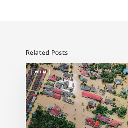
Related Posts
Tips
PETUA
Persiapan
Menghadapi
Banjir