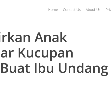
Home
Contact Us
About Us
Pri
irkan Anak
ar Kucupan
 Buat Ibu Undang