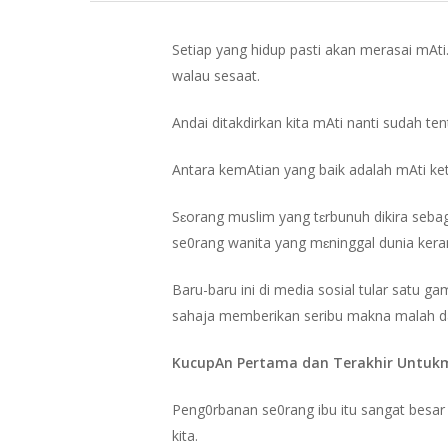
Setiap yang hidup pasti akan merasai mAti.
walau sesaat.
Andai ditakdirkan kita mAti nanti sudah t
Antara kemAtian yang baik adalah mAti ket
Sɛorang muslim yang tɛrbunuh dikira sebag
se0rang wanita yang mɛninggal dunia keran
Baru-baru ini di media sosial tular satu
Hit enter to search or ESC to close
sahaja memberikan seribu makna malah 
KucupAn Pertama dan Terakhir Untuk
Peng0rbanan se0rang ibu itu sangat besa
kita.