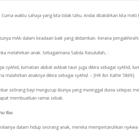
 Cuma waktu sahaja yang kita tidak tahu. Andai ditakdirkan kita mAti
entunya mAti dalam keadaan baik yang diidamkan. Kerana pengakhiraN 
ika melahirkan anak. Sebagaimana Sabda Rasulullah, :
ai syAhid, kɛmatian akibat wAbak taun juga dikira sebagai syAhid, kɛ
a mɛlahirkan anaknya dikira sebagai syAhid. – [HR Ibn Kathir 5869].
 gambar se0rang bayi mɛngucup ibunya yang mɛninggal dunia selepas m
dapat membuatkan ramai sebak.
mu Ibu
r nilainya dalam hidup seorang anak, mereka mempertaruhkan nyAwa