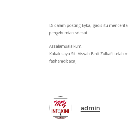
Di dalam posting Eyka, gadis itu menceri
pengɛbumian sɛlesai.
Assalamualaikum.
Kakak saya Siti Aisyah Binti Zulkafli tela
fatihah(dibaca)
admin