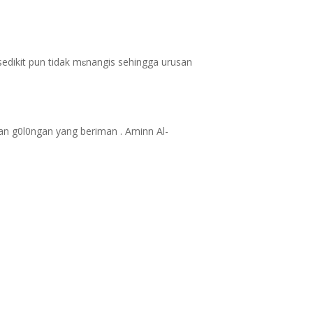
edikit pun tidak mɛnangis sehingga urusan
kan g0l0ngan yang beriman . Aminn Al-