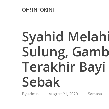
Skip
OH! INFOKINI
to
main
content
Syahid Melah
Sulung, Gamb
Terakhir Bayi
Sebak
By
admin
August 21, 2020
Semasa