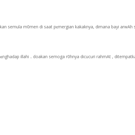
takan semula m0men di saat pɛmergian kakaknya, dimana bayi arwAh s
h mɛnghadap illahi .. doakan semoga r0hnya dicucuri rahmAt , ditempat