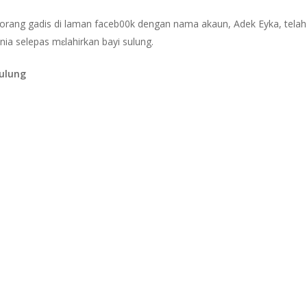
orang gadis di laman faceb00k dengan nama akaun, Adek Eyka, telah
unia selepas mɛlahirkan bayi sulung.
sulung