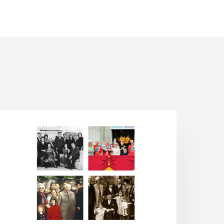
ld
DOKUMENTARI
oney