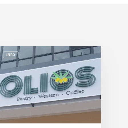
empat
INFO
akan
enarik
i
ekitar
ungai
uloh
Olios)