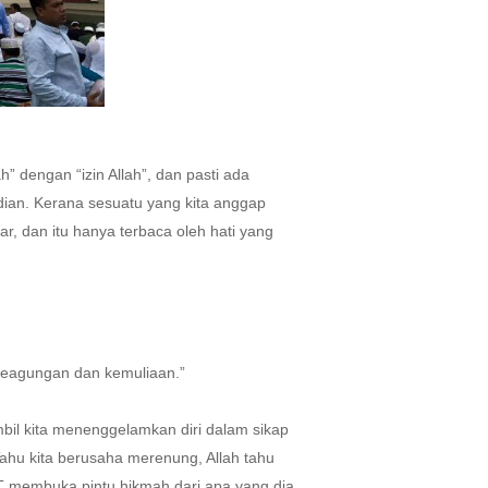
ah” dengan “izin Allah”, dan pasti ada
adian. Kerana sesuatu yang kita anggap
r, dan itu hanya terbaca oleh hati yang
 keagungan dan kemuliaan.”
bil kita menenggelamkan diri dalam sikap
Tahu kita berusaha merenung, Allah tahu
T membuka pintu hikmah dari apa yang dia