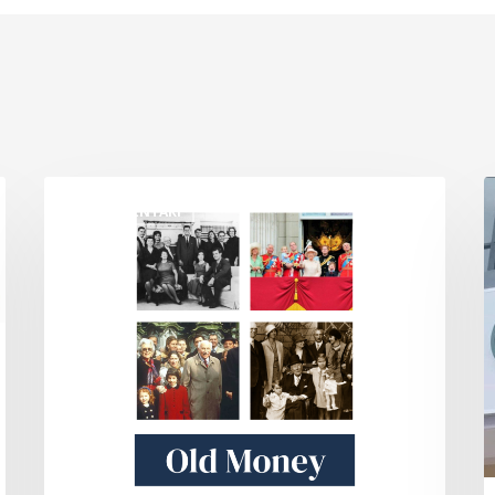
Old
T
DOKUMENTARI
Money
M
M
D
S
S
B
(