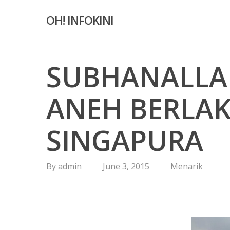
Skip
OH! INFOKINI
to
main
content
SUBHANALLAH
ANEH BERLAKU
SINGAPURA
By
admin
June 3, 2015
Menarik