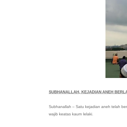
Hit enter to search or ESC to close
SUBHANALLAH, KEJADIAN ANEH BERLA
Subhanallah – Satu kejadian aneh telah be
wajib keatas kaum lelaki.