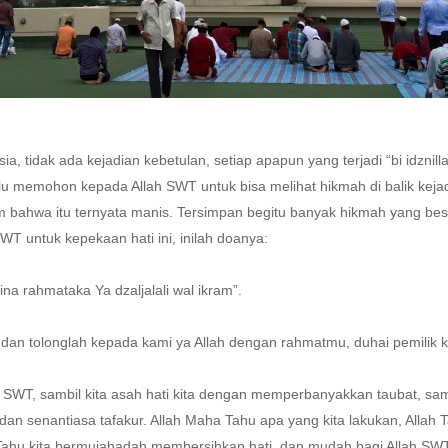
ia, tidak ada kejadian kebetulan, setiap apapun yang terjadi “bi idznill
lalu memohon kepada Allah SWT untuk bisa melihat hikmah di balik kej
m bahwa itu ternyata manis. Tersimpan begitu banyak hikmah yang besa
WT untuk kepekaan hati ini, inilah doanya:
a rahmataka Ya dzaljalali wal ikram”.
, dan tolonglah kepada kami ya Allah dengan rahmatmu, duhai pemilik
SWT, sambil kita asah hati kita dengan memperbanyakkan taubat, sam
an senantiasa tafakur. Allah Maha Tahu apa yang kita lakukan, Allah 
Tahu kita bermujahadah membersihkan hati, dan mudah bagi Allah SW