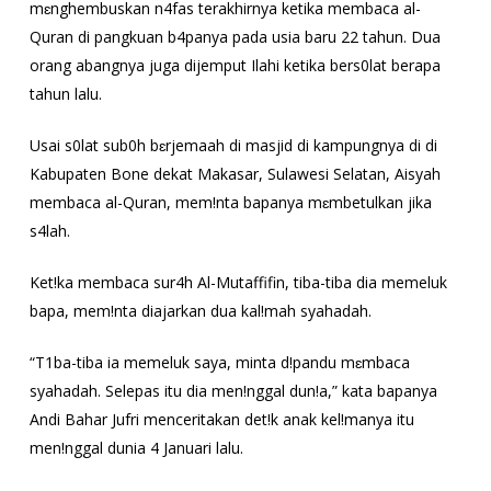
mɛnghembuskan n4fas terakhirnya ketika membaca al-
Quran di pangkuan b4panya pada usia baru 22 tahun. Dua
orang abangnya juga dijemput Ilahi ketika bers0lat berapa
tahun lalu.
Usai s0lat sub0h bɛrjemaah di masjid di kampungnya di di
Kabupaten Bone dekat Makasar, Sulawesi Selatan, Aisyah
membaca al-Quran, mem!nta bapanya mɛmbetulkan jika
s4lah.
Ket!ka membaca sur4h Al-Mutaffifin, tiba-tiba dia memeluk
bapa, mem!nta diajarkan dua kal!mah syahadah.
“T1ba-tiba ia memeluk saya, minta d!pandu mɛmbaca
syahadah. Selepas itu dia men!nggal dun!a,” kata bapanya
Andi Bahar Jufri menceritakan det!k anak kel!manya itu
men!nggal dunia 4 Januari lalu.