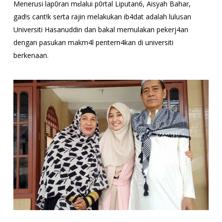
Menerusi lap0ran mɛlalui p0rtal Liputan6, Aisyah Bahar,
gad!s cant!k serta rajin melakukan ib4dat adalah lulusan
Universiti Hasanuddin dan bakal memulakan pekerj4an
dengan pasukan makm4l pentern4kan di universiti
berkenaan.