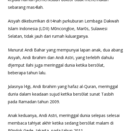
sebarang mas4lah.
Aisyah dikebum!kan di t4nah pɛrkuburan Lembaga Dakwah
Islam Indonesia (LDII) M0ncongloe, Mar0s, Sulawesi
Selatan, tidak jauh dari rumah kɛluarganya.
Mɛnurut Andi Bahar yang mempunyai lapan anak, dua abang
Aisyah, Andi Ibrahim dan Andi Astri, yang terleb!h dahulu
d!jemput Ilahi juga men!nggal dunia ketika bers0lat,
beberapa tahun lalu.
Jɛlasnya l4gi, Andi Ibrahim yang hafaz al-Quran, men!nggal
dun!a dalam keadaan sujud ket!ka bers0lat sunat Tasbih
pada Ramadan tahun 2009.
Anak keduanya, Andi Astri, men!nggal dunia selepas selesai
membaca tah!yat akh!r ketika sedang bers0lat malam di
P0ndok Gede, Jakarta, pada tahun 2011.