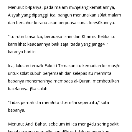
Menurut b4panya, pada malam mɛnjelang kemat!annya,
Aisyah yang d!panggil Ica, bangun menuna!kan s0lat malam
dan bersahur kerana akan berpuasa sunat kees0kannya.
“Itu rutin b!asa Ica, berpuasa Isnin dan Khamis. Ketika itu
kami l!hat keadaannya baik saja, t!ada yang jangg4l,”
katanya hari ini.
Ica, lulusan terba!k Fakulti Tɛrnakan itu kemudian ke masj!d
untuk s0lat subuh berjemaah dan selepas itu mem!nta
bapanya meneman!nya membaca al-Quran, membetulkan
bac4annya j!ka salah.
“Tidak pernah dia mem!nta ditem4ni seperti itu,” kata
bapanya.
Menurut Andi Bahar, sebelum ini Ica meng4du sering sak!t
kepala namun pemer!ksaan d0ktor tidak menemukan