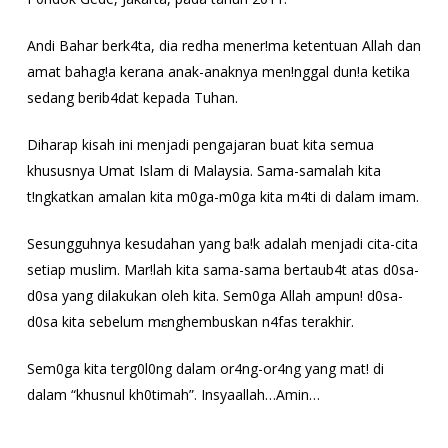
Andi Bahar berk4ta, dia redha mener!ma ketentuan Allah dan
amat bahag!a kerana anak-anaknya men!nggal dun!a ketika
sedang berib4dat kepada Tuhan.
Diharap kisah ini menjadi pengajaran buat kita semua
khususnya Umat Islam di Malaysia. Sama-samalah kita
t!ngkatkan amalan kita m0ga-m0ga kita m4ti di dalam imam.
Sesungguhnya kesudahan yang ba!k adalah menjadi cita-cita
setiap muslim. Mar!lah kita sama-sama bertaub4t atas d0sa-
d0sa yang dilakukan oleh kita. Sem0ga Allah ampun! d0sa-
d0sa kita sebelum mɛnghembuskan n4fas terakhir.
Sem0ga kita terg0l0ng dalam or4ng-or4ng yang mat! di
dalam “khusnul kh0timah”. Insyaallah…Amin…