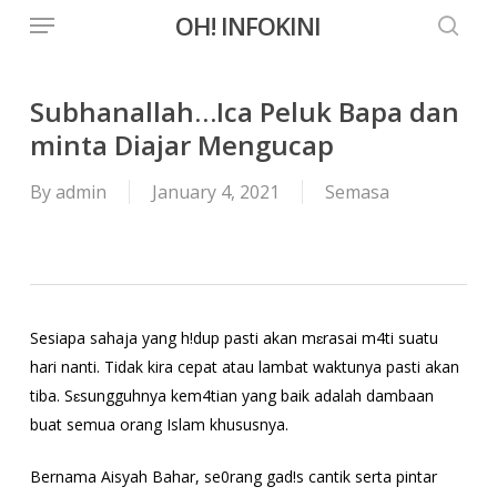
Menu
Skip
OH! INFOKINI
to
searc
main
content
Subhanallah…Ica Peluk Bapa dan
minta Diajar Mengucap
By
admin
January 4, 2021
Semasa
Sesiapa sahaja yang h!dup pasti akan mɛrasai m4ti suatu
hari nanti. Tidak kira cepat atau lambat waktunya pasti akan
tiba. Sɛsungguhnya kem4tian yang baik adalah dambaan
buat semua orang Islam khususnya.
Bernama Aisyah Bahar, se0rang gad!s cantik serta pintar