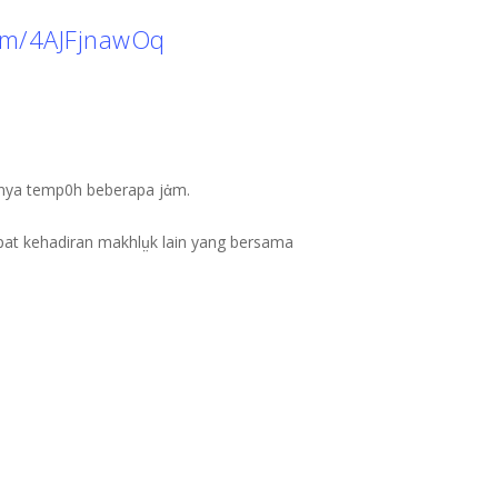
com/4AJFjnawOq
anya temp0h beberapa jἀm.
pat kehadiran makhlṳk lain yang bersama