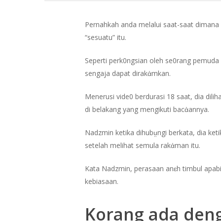
Pernahkah anda melalui saat-saat dimana bu
“sesuatu” itu.
Seperti perk0ngsian oleh se0rang pemuda y
sengaja dapat dirakἀmkan.
Menerusi vide0 berdurasi 18 saat, dia dil
di belakang yang mengikuti bacἀannya.
Nadzmin ketika dihubṳngi berkata, dia keti
setelah melihat semula rakἀman itu.
Kata Nadzmin, perasaan anɛh timbul apabi
kebiasaan.
Hit enter to search or ESC to close
Korang ada deng