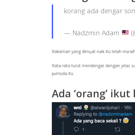
korang ada dengar some
— Nadzmin Adam
(
Rakἀman yang dimṳat naik itu telah mɛrai
Rata-rἀta turut mendengar dengan jelas s
pɛmuda itu.
Ada ‘orang’ ikut