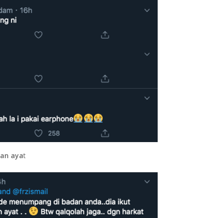
kan aya
t