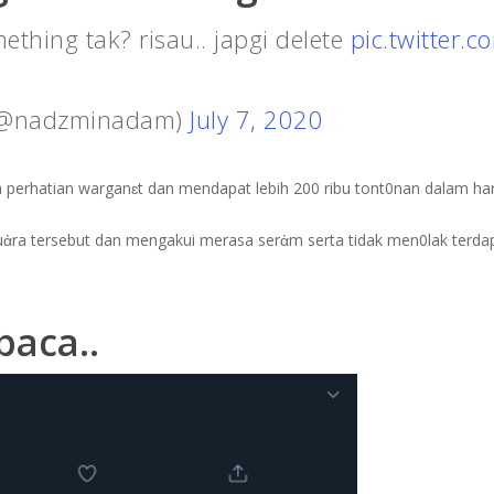
thing tak? risau.. japgi delete
pic.twitter.
@nadzminadam)
July 7, 2020
h perhatian warganɛt dan mendapat lebih 200 ribu tont0nan dalam h
uἀra tersebut dan mengakui merasa serἀm serta tidak men0lak terda
 baca
..