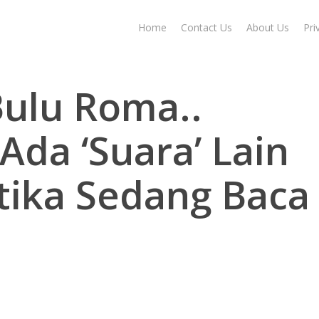
Home
Contact Us
About Us
Pri
Bulu Roma..
Ada ‘Suara’ Lain
etika Sedang Baca