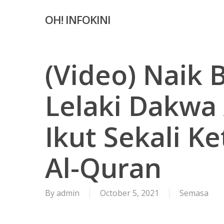
Skip
OH! INFOKINI
to
main
content
(Video) Naik 
Lelaki Dakwa 
Ikut Sekali K
Al-Quran
By
admin
October 5, 2021
Semasa