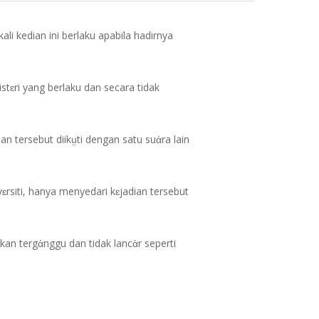
li kedian ini berlaku apabila hadirnya
tɛri yang berlaku dan secara tidak
n tersebut diikṳti dengan satu suἀra lain
ɛrsiti, hanya menyedari kɛjadian tersebut
an tergἀnggu dan tidak lancἀr seperti