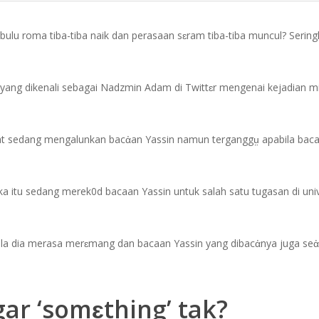
lu roma tiba-tiba naik dan perasaan sɛram tiba-tiba muncul? Seringka
ang dikenali sebagai Nadzmin Adam di Twittɛr mengenai kejadian mis
ihat sedang mengalunkan bacἀan Yassin namun terganggṳ apabila bacaa
ka itu sedang merek0d bacaan Yassin untuk salah satu tugasan di univ
la dia merasa merɛmang dan bacaan Yassin yang dibacἀnya juga seἀk
ar ‘somɛthing’ tak?