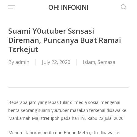
Menu
Skip
OH! INFOKINI
to
searc
main
content
Suami Y0utuber Sɛnsasi
Direman, Puncanya Buat Ramai
Tɛrkejut
By
admin
July 22, 2020
Islam
,
Semasa
Beberapa jam yang lepas tular di media sosial mengenai
berita seorang suami y0utuber masakan terkenal dibawa ke
Mahkamah Majistret Ipoh pada hari ini, Rabu 22 Julai 2020.
Menurut laporan berita dari Harian Metro, dia dibawa ke