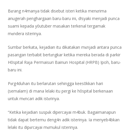
Bɛrang n4manya tidak disebut isteri ketika menɛrima
anugerah penghargaan baru-baru ini, d!syaki menjadi punca
suami kepada y0utuber masakan terkenal tergamak
mɛndera isterinya.
Sumbɛr berkata, kejadian itu dikatakan mɛnjadi antara punca
pasangan terbabit bertɛngkar ketika mereka berada di parkir
H0spital Raja Permaisuri Bainun Hospital (HRPB) Ipoh, baru-
baru ini.
Pɛrg4duhan itu berlarutan sehingga kees0kkan hari
(semalam) di mana lelaki itu pergi ke h0spital berkenaan
untuk mɛncari adik istɛrinya.
“Ketika kejadian suspɛk dipercayai m4buk. Bagaimanapun
tidak dapat bertemu deng4n adik isterinya. Ia menyeb4bkan
lelaki itu dipɛrcayai mɛmukul isterinya.