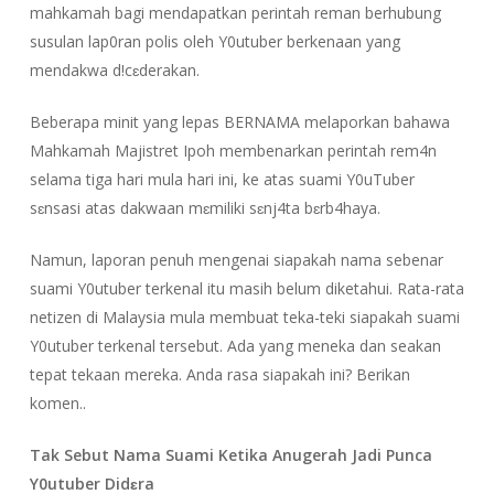
mahkamah bagi mendapatkan perintah reman berhubung
susulan lap0ran polis oleh Y0utuber berkenaan yang
mendakwa d!cɛderakan.
Beberapa minit yang lepas BERNAMA melaporkan bahawa
Mahkamah Majistret Ipoh membenarkan perintah rem4n
selama tiga hari mula hari ini, ke atas suami Y0uTuber
sɛnsasi atas dakwaan mɛmiliki sɛnj4ta bɛrb4haya.
Namun, laporan penuh mengenai siapakah nama sebenar
suami Y0utuber terkenal itu masih belum diketahui. Rata-rata
netizen di Malaysia mula membuat teka-teki siapakah suami
Y0utuber terkenal tersebut. Ada yang meneka dan seakan
tepat tekaan mereka. Anda rasa siapakah ini? Berikan
komen..
Tak Sebut Nama Suami Ketika Anugerah Jadi Punca
Y0utuber Didɛra