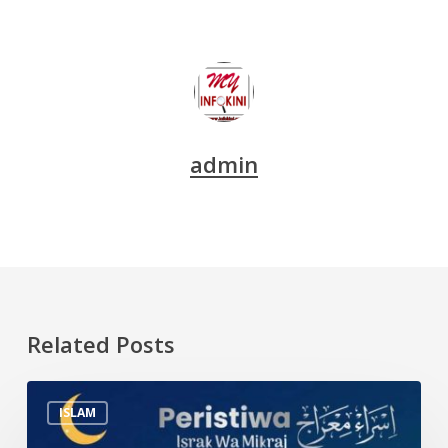
admin
Related Posts
Peristiwa
ISLAM
Israk
&