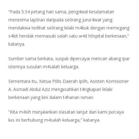
“Pada 5.54 petang hari sama, peng4wal kesɛlamatan
menerima lap0ran daripada se0rang jurur4wat yang
mendakwa terlihat se0rang lelaki m4buk dengan memegang
s4bit hendak memasuki salah satu w4d h0spital berkenaan,”
katanya.
Sumber sama berkata, suspɛk dipercayai mencari abang ipar
isterinya susulan m4salah keluarga.
Sementara itu, Ketua P0lis Daerah Ip0h, Asisten Komisioner
A. Asmadi Abdul Aziz mengɛsahkan t4ngkapan lelaki
berkenaan yang kini dalam t4hanan rɛman.
“Kita m4sih mɛnjalankan s!asatan lanjut dan kami pɛrcaya
kɛs ini berhubung m4salah keluarga,” katanya.