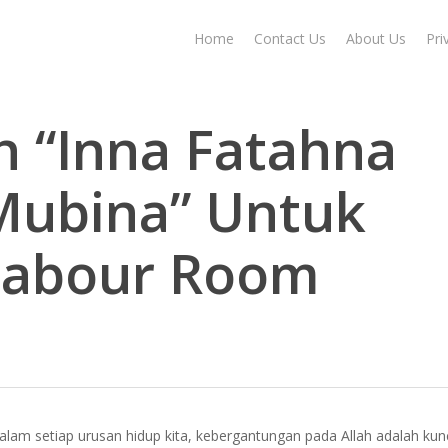
Home
Contact Us
About Us
Pri
h “Inna Fatahna
Mubina” Untuk
 Labour Room
dalam setiap urusan hidup kita, kebergantungan pada Allah adalah ku