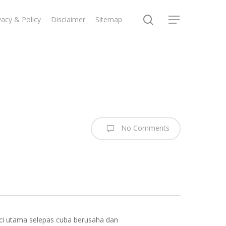
search
vacy & Policy
Disclaimer
Sitemap
Menu
No Comments
nci utama selepas cuba berusaha dan