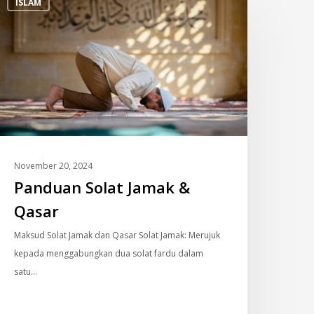
ISLAM
olat
amak
&
asar
November 20, 2024
Panduan Solat Jamak &
Qasar
Maksud Solat Jamak dan Qasar Solat Jamak: Merujuk
kepada menggabungkan dua solat fardu dalam
satu…