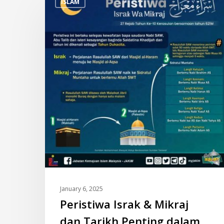
ISLAM
Israk
&
Mikraj
dan
Tarikh
Penting
dalam
Islam
January 6, 2025
Peristiwa Israk & Mikraj
dan Tarikh Penting dalam