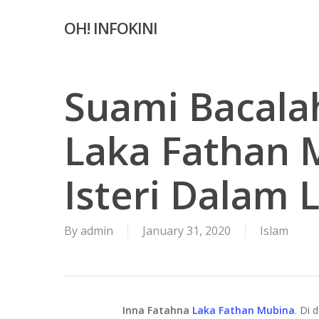
Skip
OH! INFOKINI
to
main
content
Suami Bacala
Laka Fathan 
Isteri Dalam
By
admin
January 31, 2020
Islam
Inna Fatahna
Laka Fathan Mubina
. Di 