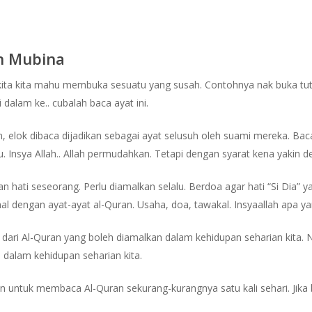
n Mubina
kita kita mahu membuka sesuatu yang susah. Contohnya nak buka tutu
i dalam ke.. cubalah baca ayat ini.
n, elok dibaca dijadikan sebagai ayat selusuh oleh suami mereka. Bac
 Insya Allah.. Allah permudahkan. Tetapi dengan syarat kena yakin de
n hati seseorang. Perlu diamalkan selalu. Berdoa agar hati “Si Dia” y
al dengan ayat-ayat al-Quran. Usaha, doa, tawakal. Insyaallah apa yang
t dari Al-Quran yang boleh diamalkan dalam kehidupan seharian kita. 
 dalam kehidupan seharian kita.
an untuk membaca Al-Quran sekurang-kurangnya satu kali sehari. Jika 