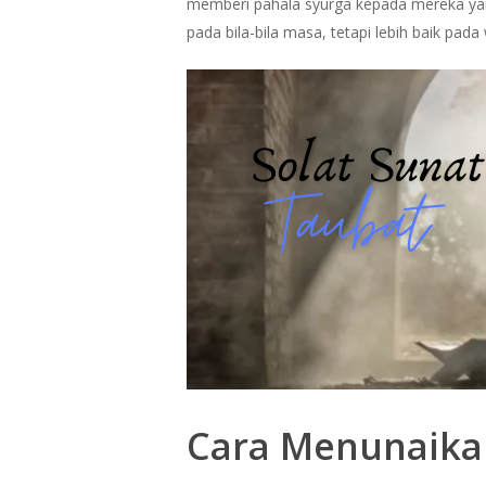
memberi pahala syurga kepada mereka yang
pada bila-bila masa, tetapi lebih baik pad
Cara Menunaikan
Hit enter to search or ESC to close