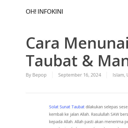
Skip
OH! INFOKINI
to
main
content
Cara Menunai
Taubat & Man
By
Bepop
September 16, 2024
Islam
,
Solat Sunat Taubat
dilakukan selepas ses
kembali ke jalan Allah. Rasulullah SAW 
kepada Allah. Allah pasti akan menerima