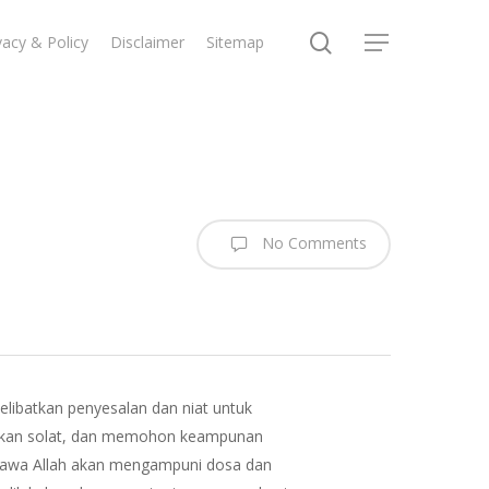
search
vacy & Policy
Disclaimer
Sitemap
Menu
No Comments
libatkan penyesalan dan niat untuk
irikan solat, dan memohon keampunan
ahawa Allah akan mengampuni dosa dan