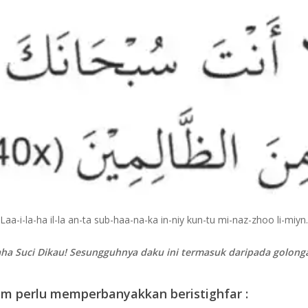
“Laa-i-la-ha il-la an-ta sub-haa-na-ka in-niy kun-tu mi-naz-zhoo li-miyn.
aha Suci Dikau! Sesungguhnya daku ini termasuk daripada golonga
am perlu memperbanyakkan beristighfar :