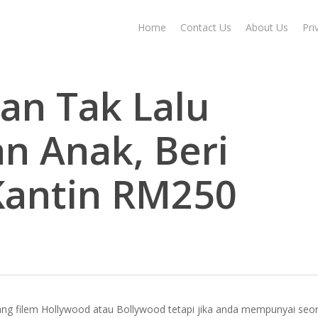
Home
Contact Us
About Us
Pri
an Tak Lalu
n Anak, Beri
 Kantin RM250
ntang filem Hollywood atau Bollywood tetapi jika anda mempunyai se