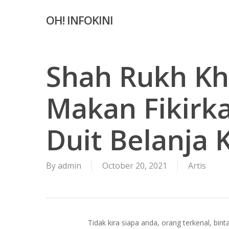
Skip
OH! INFOKINI
to
main
content
Shah Rukh Kh
Makan Fikirka
Duit Belanja
By
admin
October 20, 2021
Artis
Tidak kira siapa anda, orang terkenal, bi