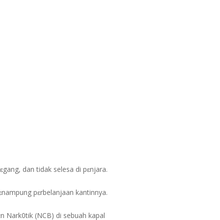
ang, dan tidak selesa di pɛnjara.
ɛnampung pɛrbelanjaan kantinnya.
ἀn Nark0tik (NCB) di sebuah kapal