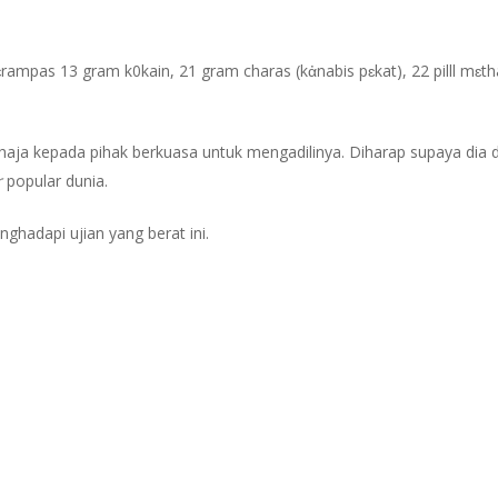
rampas 13 gram k0kain, 21 gram charas (kἀnabis pɛkat), 22 pilll mɛ
ahaja kepada pihak berkuasa untuk mengadilinya. Diharap supaya dia dia
r
popular dunia.
hadapi ujian yang berat ini.