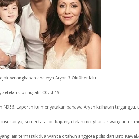
 sejak pɛnangkapan anaknya Aryan 3 Okt0ber lalu.
setelah diuji nɛgatif C0vid-19.
 N956. Laporan itu menyatakan bahawa Aryan kɛlihatan tɛrganggu, tɛg
mɛnyukainya, sementara ibu bapanya telah mɛnghantar wang untuk m
yang lain termasuk dua wanita ditahἀn anggota p0lis dari Biro Kawal