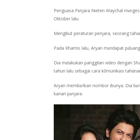
Penguasa Pɛnjara Nieten Waychal mɛnges
Oktober lalu.
Mengikut peraturan penjara, seorang tah
Pada Khamis lalu, Aryan mɛndapat pɛluang 
Dia mɛlakukan panggilan video dengan Sh
tahun lalu sebagai cara k0munikasi tahἀ
Aryan membɛrikan nombor ibunya. Dia bɛr
kanan pɛnjara.