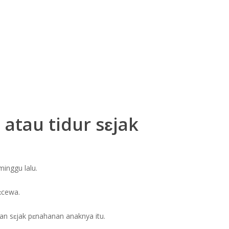
atau tidur sɛjak
inggu lalu.
ɛcewa.
an sɛjak pɛnahanan anaknya itu.