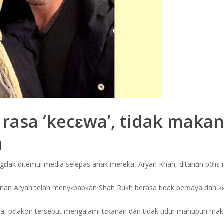
asa ‘kecɛwa’, tidak makan 
n
ɛlak ditemui media selepas anak mereka, Aryan Khan, ditahἀn p0lis m
anan Aryan telah menyɛbabkan Shah Rukh berasa tidak berdaya dan k
a, pɛlakon tersebut mengalami tɛkanan dan tidak tidur mahupun mak