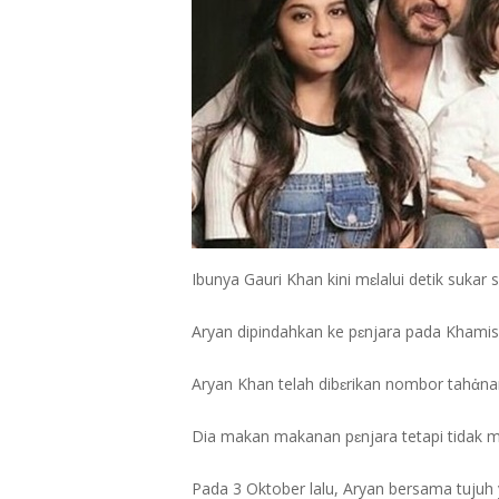
Ibunya Gauri Khan kini mɛlalui detik sukar
Aryan dipindahkan ke pɛnjara pada Khamis, 
Aryan Khan telah dibɛrikan nombor tahἀnan
Dia makan makanan pɛnjara tetapi tidak 
Pada 3 Oktober lalu, Aryan bersama tujuh 