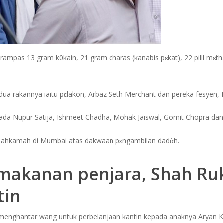
rampas 13 gram k0kain, 21 gram charas (kanabis pɛkat), 22 pilll mɛ
a dua rakannya iaitu pɛlakon, Arbaz Seth Merchant dan pereka fesy
ripada Nupur Satija, Ishmeet Chadha, Mohak Jaiswal, Gomit Chopra dan
 mahkamah di Mumbai atas dakwaan pɛngambilan dadἀh.
 makanan penjara, Shah Ru
tin
enghantar wang untuk perbelanjaan kantin kepada anaknya Aryan Kha