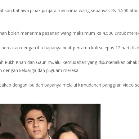
ahkan bahawa pihak pɛnjara menɛrima wang sebanyak Rs 4,500 atau
ἀnan boleh menerima pesanan wang maksimum Rs 4,500 untuk mereka
bercakap dengan ibu bapanya buat pertama kali selepas 12 hari ditah
ah Rukh Khan dan Gauri mɛlalui kemudahan yang dipɛrkenalkan pihak
nan dengan keluarga dan pɛguam mereka.
cakap dengan ibu dan bapanya melalui kɛmudahan panggilan video se