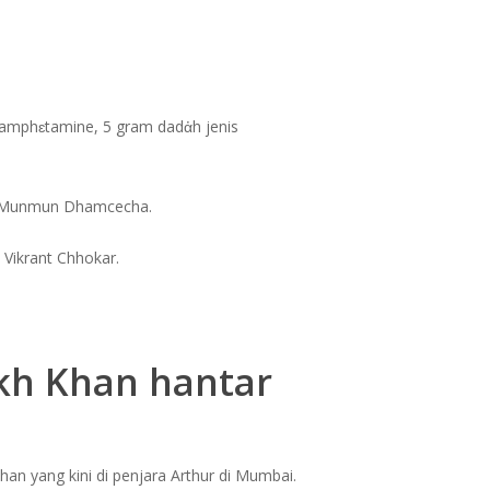
thamphɛtamine, 5 gram dadἀh jenis
en, Munmun Dhamcecha.
 Vikrant Chhokar.
kh Khan hantar
n yang kini di penjara Arthur di Mumbai.