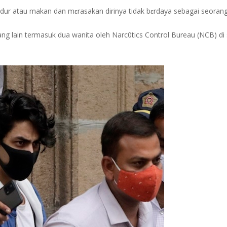
tidur atau makan dan mɛrasakan dirinya tidak bɛrdaya sebagai seora
ng lain termasuk dua wanita oleh Narc0tics Control Bureau (NCB) di