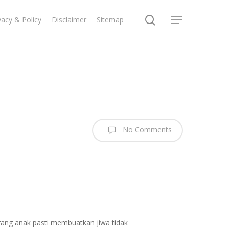
search
vacy & Policy
Disclaimer
Sitemap
Menu
No Comments
orang anak pasti membuatkan jiwa tidak