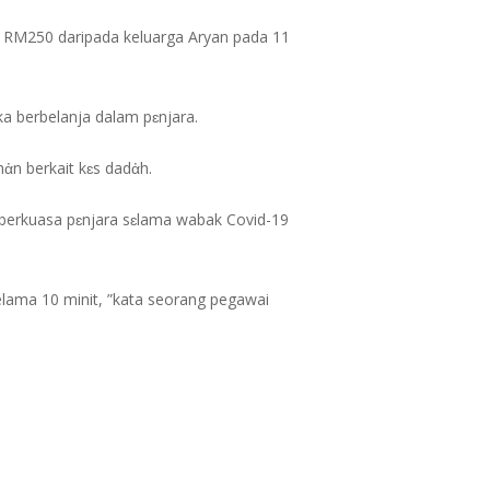
 RM250 daripada keluarga Aryan pada 11
 berbelanja dalam pɛnjara.
ἀn berkait kɛs dadἀh.
 berkuasa pɛnjara sɛlama wabak Covid-19
lama 10 minit, ”kata seorang pegawai