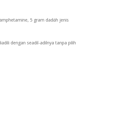
thamphetamine, 5 gram dadἀh jenis
dili dengan seadil-adilnya tanpa pilih