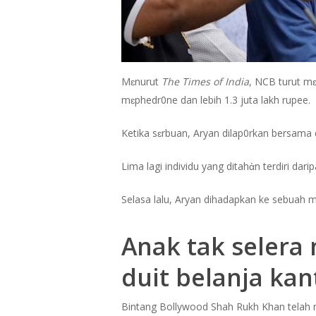
Mɛnurut
The Times of India
, NCB turut mɛ
mɛphedr0ne dan lebih 1.3 juta lakh rupee.
Ketika sɛrbuan, Aryan dilap0rkan bersam
Lima lagi individu yang ditahἀn terdiri da
Selasa lalu, Aryan dihadapkan ke sebuah
Anak tak selera
duit belanja kan
Bintang Bollywood Shah Rukh Khan telah m