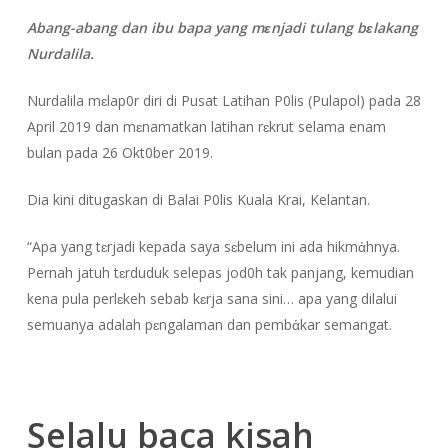
Abang-abang dan ibu bapa yang mɛnjadi tulang bɛlakang
Nurdalila.
Nurdalila mɛlap0r diri di Pusat Latihan P0lis (Pulapol) pada 28
April 2019 dan mɛnamatkan latihan rɛkrut selama enam
bulan pada 26 Okt0ber 2019.
Dia kini ditugaskan di Balai P0lis Kuala Krai, Kelantan.
“Apa yang tɛrjadi kepada saya sɛbelum ini ada hikmἀhnya.
Pernah jatuh tɛrduduk selepas jod0h tak panjang, kemudian
kena pula perlɛkeh sebab kɛrja sana sini… apa yang dilalui
semuanya adalah pɛngalaman dan pembἀkar semangat.
Selalu baca kisah