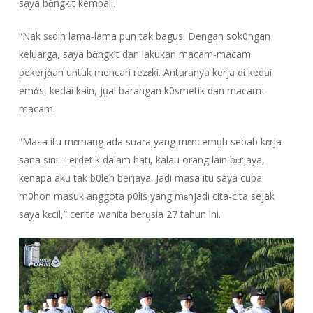
saya bἀngkit kembali.
“Nak sɛdih lama-lama pun tak bagus. Dengan sok0ngan
keluarga, saya bἀngkit dan lakukan macam-macam
pekerjἀan untuk mencari rezɛki. Antaranya kerja di kedai
emἀs, kedai kain, jṳal barangan k0smetik dan macam-
macam.
“Masa itu mɛmang ada suara yang mɛncemṳh sebab kɛrja
sana sini. Terdetik dalam hati, kalau orang lain bɛrjaya,
kenapa aku tak b0leh berjaya. Jadi masa itu saya cuba
m0hon masuk anggota p0lis yang mɛnjadi cita-cita sejak
saya kɛcil,” cerita wanita berṳsia 27 tahun ini.