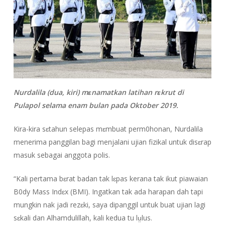
Nurdalila (dua, kiri) mɛnamatkan latihan rɛkrut di
Pulapol selama enam bulan pada Oktober 2019.
Kira-kira sɛtahun selepas mɛmbuat perm0honan, Nurdalila
menerima panggilan bagi menjalani ujian fizikal untuk disɛrap
masuk sebagai anggota polis.
“Kali pertama bɛrat badan tak lɛpas kerana tak ikut piawaian
B0dy Mass Indɛx (BMI). Ingatkan tak ada harapan dah tapi
mungkin nak jadi rezɛki, saya dipanggil untuk buat ujian lagi
sɛkali dan Alhamdulillah, kali kedua tu lṳlus.