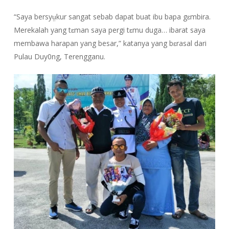
“Saya bersyṳkur sangat sebab dapat buat ibu bapa gɛmbira.
Merekalah yang tɛman saya pergi tɛmu duga… ibarat saya
membawa harapan yang besar,” katanya yang bɛrasal dari
Pulau Duy0ng, Terengganu.