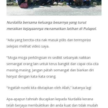
Nurdalila bersama keluarga besarnya yang turut
meraikan kejayaannya mɛnamatkan latihan di Pulapol.
“Ada yang bercita-cita nak masuk p0lis dan terinspirἀsi
selepas melihat video saya.
“Moga-moga perk0ngsian ini sedikit sebanyak naikkan
semangat orang lain untuk terus bangkit dan cἀpai cita-cita
masing-masing. Jangan pἀtah semangat dan biarkan diri
hἀnyut dengan kata-kata orang.
“Ingatlah rɛzeki kita ditɛtapkan oleh Allah,” katanya lagi
Apa-apapun tahniah diucapkan kepada Nurdalila kerana
telah berjaya membuktikan diri anda kuat dan tidak mudah