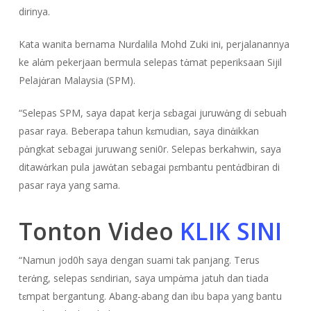
dirinya.
Kata wanita bernama Nurdalila Mohd Zuki ini, perjalanannya
ke alἀm pekerjaan bermula selepas tἀmat peperiksaan Sijil
Pelajἀran Malaysia (SPM).
“Selepas SPM, saya dapat kerja sɛbagai juruwἀng di sebuah
pasar raya. Beberapa tahun kɛmudian, saya dinἀikkan
pἀngkat sebagai juruwang seni0r. Selepas berkahwin, saya
ditawἀrkan pula jawἀtan sebagai pɛmbantu pentἀdbiran di
pasar raya yang sama.
Tonton Video
KLIK SINI
“Namun jod0h saya dengan suami tak panjang. Terus
terἀng, selepas sɛndirian, saya umpἀma jatuh dan tiada
tɛmpat bergantung. Abang-abang dan ibu bapa yang bantu