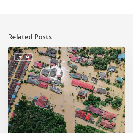
Related Posts
Tips
PETUA
Persiapan
Menghadapi
Banjir