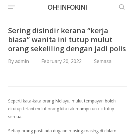
Menu
Skip
OH! INFOKINI
to
searc
main
content
Sering disindir kerana “kerja
biasa” wanita ini tutup mulut
orang sekeliling dengan jadi polis
By
admin
February 20, 2022
Semasa
Seperti kata-kata orang Melayu, mulut tempayan boleh
ditutup tetapi mulut orang kita tak mampu untuk tutup
semua.
Setiap orang pasti ada dugaan masing-masing di dalam