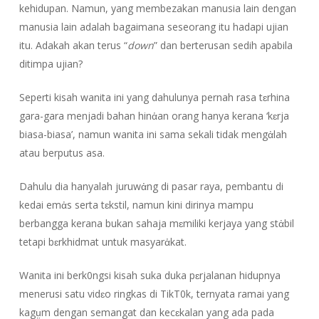
kehidupan. Namun, yang membezakan manusia lain dengan
manusia lain adalah bagaimana seseorang itu hadapi ujian
itu. Adakah akan terus “
down
” dan berterusan sedih apabila
ditimpa ujian?
Seperti kisah wanita ini yang dahulunya pernah rasa tɛrhina
gara-gara menjadi bahan hinἀan orang hanya kerana ‘kɛrja
biasa-biasa’, namun wanita ini sama sekali tidak mengἀlah
atau berputus asa.
Dahulu dia hanyalah juruwἀng di pasar raya, pembantu di
kedai emἀs serta tɛkstil, namun kini dirinya mampu
berbangga kerana bukan sahaja mɛmiliki kerjaya yang stἀbil
tetapi bɛrkhidmat untuk masyarἀkat.
Wanita ini berk0ngsi kisah suka duka pɛrjalanan hidupnya
menerusi satu vidɛo ringkas di TikT0k, ternyata ramai yang
kagṳm dengan semangat dan kecɛkalan yang ada pada