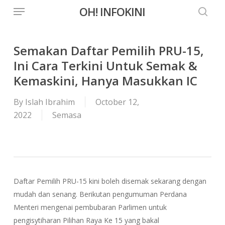
Menu
Skip
OH! INFOKINI
to
searc
main
content
Semakan Daftar Pemilih PRU-15,
Ini Cara Terkini Untuk Semak &
Kemaskini, Hanya Masukkan IC
By
Islah Ibrahim
October 12,
2022
Semasa
Daftar Pemilih PRU-15 kini boleh disemak sekarang dengan
mudah dan senang. Berikutan pengumuman Perdana
Menteri mengenai pembubaran Parlimen untuk
pengisytiharan Pilihan Raya Ke 15 yang bakal