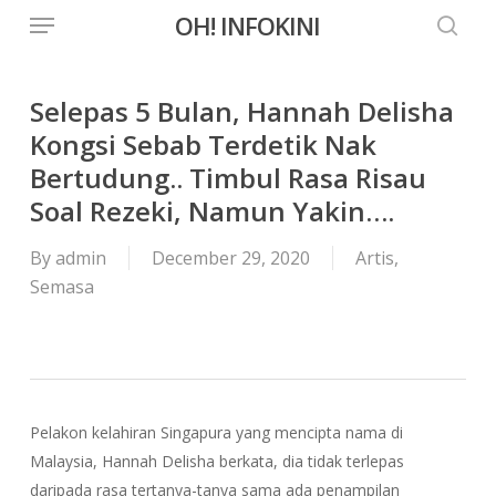
Menu
Skip
OH! INFOKINI
to
searc
main
content
Selepas 5 Bulan, Hannah Delisha
Kongsi Sebab Terdetik Nak
Bertudung.. Timbul Rasa Risau
Soal Rezeki, Namun Yakin….
By
admin
December 29, 2020
Artis
,
Semasa
Pelakon kelahiran Singapura yang mencipta nama di
Malaysia, Hannah Delisha berkata, dia tidak terlepas
daripada rasa tertanya-tanya sama ada penampilan