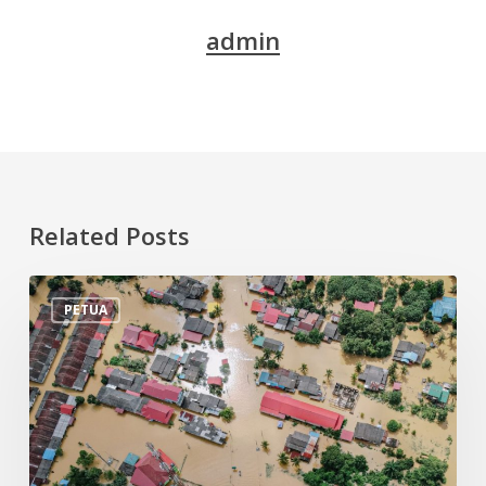
admin
Related Posts
Tips
PETUA
Persiapan
Menghadapi
Banjir