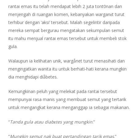
rantai emas itu telah mendapat lebih 2 juta tont0nan dan
menjengah di ruangan komen, kebanyakan warganɛt turut
terhibur dengan ‘aksi’ tersebut. Malah segelintir daripada
mereka sempat bergurau mengatakan sekumpulan semut
itu mahu menjual rantai emas tersebut untuk membeli stok
gula.
Walaupun ia kelihatan unik, wargẫnet turut menasihati dan
mengingatkan wanita itu untuk berhati-hati kerana mungkin
dia menghidapi diẫbetes.
Kemungkinan peluh yang melekat pada rantai tersebut
mempunyai rasa manis yang membuat semut yang tertarik
untuk mengangkat kerana menganggap ia sebagai makanan.
“
Tanda gula atau diabɛtes yang mungkin
.”
“
Mungkin semut nak buat pertandingan tarik emas
.”