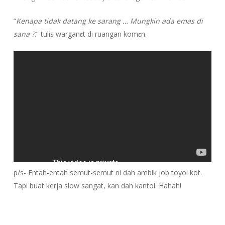
“
Kenapa tidak datang ke sarang … Mungkin ada emas di
sana ?
.” tulis warganɛt di ruangan komɛn.
p/s- Entah-entah semut-semut ni dah ambik job toyol kot.
Tapi buat kerja slow sangat, kan dah kantoi. Hahah!