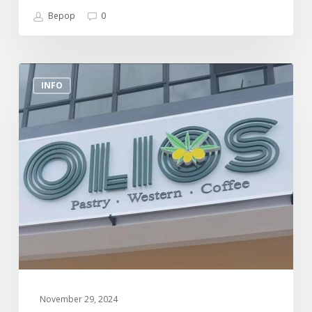
Bepop
0
Tempat
INFO
Makan
Menarik
Di
Sekitar
Sungai
Buloh
(Olios)
November 29, 2024