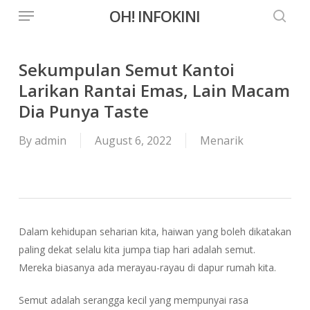
Menu
Skip
OH! INFOKINI
to
searc
main
content
Sekumpulan Semut Kantoi
Larikan Rantai Emas, Lain Macam
Dia Punya Taste
By
admin
August 6, 2022
Menarik
Dalam kehidupan seharian kita, haiwan yang boleh dikatakan
paling dekat selalu kita jumpa tiap hari adalah semut.
Mereka biasanya ada merayau-rayau di dapur rumah kita.
Semut adalah serangga kecil yang mempunyai rasa