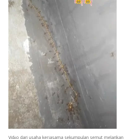
Vidɛo dari usaha kerjasama sekumpulan semut melarikan