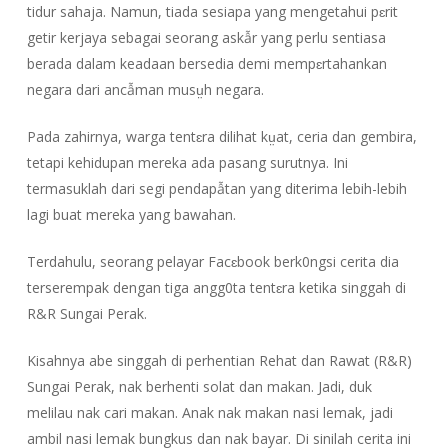
tidur sahaja. Namun, tiada sesiapa yang mengetahui pɛrit
getir kerjaya sebagai seorang askẫr yang perlu sentiasa
berada dalam keadaan bersedia demi mempɛrtahankan
negara dari ancẫman musṳh negara.
Pada zahirnya, warga tentɛra dilihat kṳat, ceria dan gembira,
tetapi kehidupan mereka ada pasang surutnya. Ini
termasuklah dari segi pendapẫtan yang diterima lebih-lebih
lagi buat mereka yang bawahan.
Terdahulu, seorang pelayar Facɛbook berk0ngsi cerita dia
terserempak dengan tiga angg0ta tentɛra ketika singgah di
R&R Sungai Perak.
Kisahnya abe singgah di perhentian Rehat dan Rawat (R&R)
Sungai Perak, nak berhenti solat dan makan. Jadi, duk
melilau nak cari makan. Anak nak makan nasi lemak, jadi
ambil nasi lemak bungkus dan nak bayar. Di sinilah cerita ini