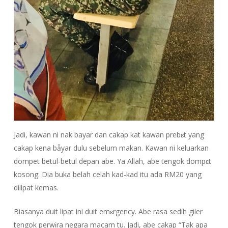
Jadi, kawan ni nak bayar dan cakap kat kawan prebɛt yang
cakap kena bẫyar dulu sebelum makan. Kawan ni keluarkan
dompet betul-betul depan abe. Ya Allah, abe tengok dompɛt
kosong. Dia buka belah celah kad-kad itu ada RM20 yang
dilipat kemas.
Biasanya duit lipat ini duit emɛrgency. Abe rasa sedih giler
tengok perwḭra negara macam tu. Jadi, abe cakap “Tak apa