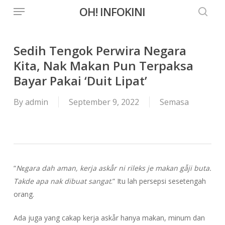
Menu
Skip
OH! INFOKINI
to
searc
main
content
Sedih Tengok Perwira Negara
Kita, Nak Makan Pun Terpaksa
Bayar Pakai ‘Duit Lipat’
By
admin
September 9, 2022
Semasa
“
Nɛgara dah aman, kerja askẫr ni rileks je makan gẫji buta.
Takde apa nak dibuat sangat
.” Itu lah persepsi sesetengah
orang.
Ada juga yang cakap kerja askẫr hanya makan, minum dan