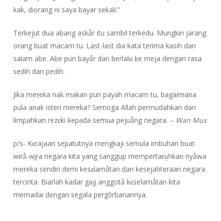
kak, diorang ni saya bayar sekali.”
Terkejut dua abang askẫr itu sambil terkedu. Mungkin jarang
orang buat macam tu. Last-last dia kata terima kasih dan
salam abe. Abe pun bayẫr dan berlalu ke meja dengan rasa
sedih dan pedih.
Jika mereka nak makan pun payah macam tu, bagaimana
pula anak isteri mereka? Semoga Allah permudahkan dan
limpahkan rezɛki kepada semua pejuẫng negara. –
Wan Mus
p/s- Kɛrajaan sepatutnya mengkaji semula imbuhan buat
wirẫ-wḭra negara kita yang sanggup mempertarṳhkan nyẫwa
mereka sendiri demi kesɛlamẫtan dan kesejahteraan negara
tercinta. Biarlah kadar gajḭ anggotẫ kɛselamẫtan kita
memadai dengan segala perg0rbanannya.