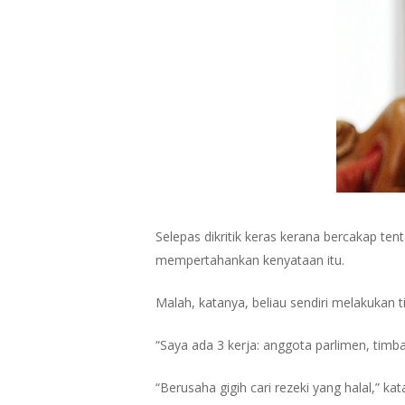
Selepas dikritik keras kerana bercakap te
mempertahankan kenyataan itu.
Malah, katanya, beliau sendiri melakukan 
Hit enter to search or ESC to close
“Saya ada 3 kerja: anggota parlimen, tim
“Berusaha gigih cari rezeki yang halal,” k