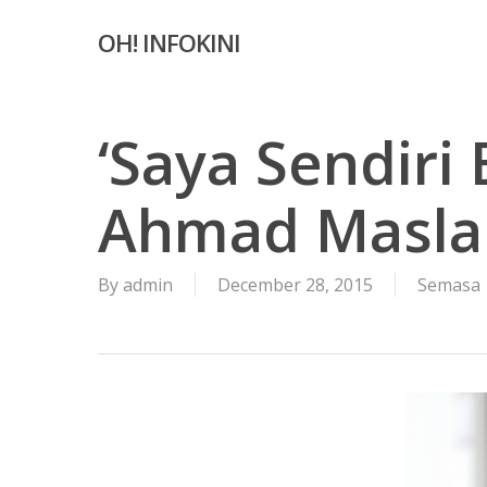
Skip
OH! INFOKINI
to
main
content
‘Saya Sendiri 
Ahmad Masla
By
admin
December 28, 2015
Semasa