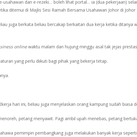
e-usahawan dan e-rezeki… boleh lihat portal… ia (dua pekerjaan) sela
 ketika ditemui di Majlis Sesi Ramah Bersama Usahawan Johor di Johor
liau juga berkata beliau bercakap berkaitan dua kerja ketika ditany
siness online
waktu malam dan hujung minggu asal tak jejas prestas
uran yang perlu diikuti bagi pihak yang bekerja tetap.
anya.
kerja hari ini, beliau juga menjelaskan orang kampung sudah biasa d
i menoreh, petang menyawit. Pagi ambil upah menebas, petang bertuka
ahawa pemimpin pembangkang juga melakukan banyak kerja seperti D