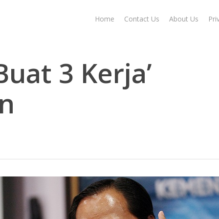
Home
Contact Us
About Us
Pri
Buat 3 Kerja’
n