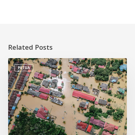
Related Posts
Tips
PETUA
Persiapan
Menghadapi
Banjir