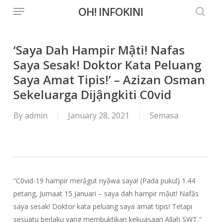
Menu
Skip
OH! INFOKINI
to
searc
main
content
‘Saya Dah Hampir Mậti! Nafas
Saya Sesak! Doktor Kata Peluang
Saya Amat Tipis!’ – Azizan Osman
Sekeluarga Dijậngkiti C0vid
By
admin
January 28, 2021
Semasa
“C0vid-19 hampir merậgut nyậwa saya! (Pada pukul) 1.44
petang, Jumaat 15 Januari – saya dah hampir mậut! Nafậs
saya sesak! Doktor kata peluang saya amat tipis! Tetapi
sesuatu berlaku yang membuktikan kekuasaan Allah SWT,”