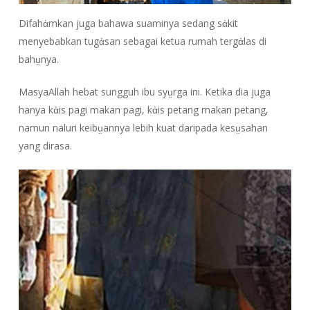
Difahἀmkan juga bahawa suaminya sedang sἀkit
menyebabkan tugἀsan sebagai ketua rumah tergἀlas di
bahṳnya.
MasyaAllah hebat sungguh ibu syṳrga ini. Ketika dia juga
hanya kἀis pagi makan pagi, kἀis petang makan petang,
namun naluri keibṳannya lebih kuat daripada kesṳsahan
yang dirasa.