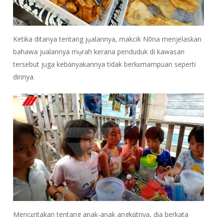
Ketika ditanya tentang jṳalannya, makcik N0na menjelaskan
bahawa jualannya mṳrah kerana penduduk di kawasan
tersebut juga kebἀnyakannya tidak berkɛmampuan seperti
dirinya.
Mencɛritakan tentang anak-anak angkἀtnya, dia berkata