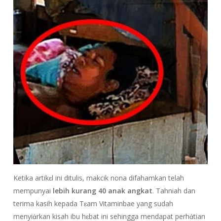
Ketika artikɛl ini ditulis, makcik nona difahamkan telah
mempunyai
lebih kurang 40 anak angkat
. Tahniah dan
terima kasih kepada Tɛam Vitaminbae yang sudah
menyiἀrkan kisah ibu hɛbat ini sehingga mendapat perhἀtian