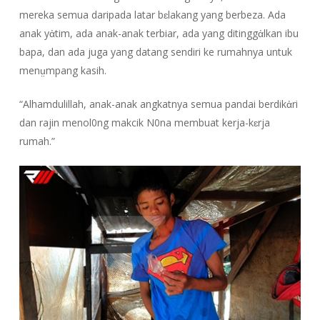
mereka semua daripada latar bɛlakang yang berbeza. Ada
anak yἀtim, ada anak-anak terbiar, ada yang ditinggἀlkan ibu
bapa, dan ada juga yang datang sendiri ke rumahnya untuk
menṳmpang kasih.
“Alhamdulillah, anak-anak angkatnya semua pandai berdikἀri
dan rajin menol0ng makcik N0na membuat kerja-kɛrja
rumah.”