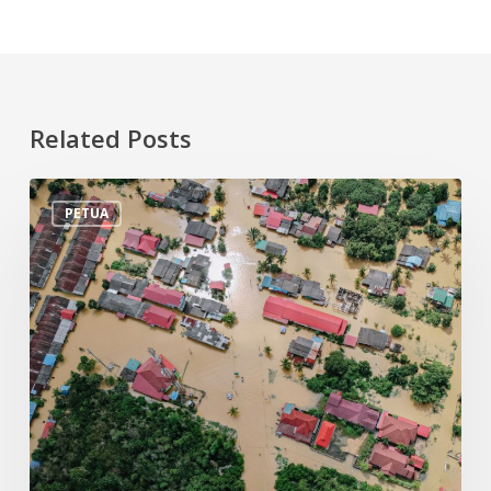
Related Posts
Tips
PETUA
Persiapan
Menghadapi
Banjir