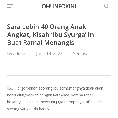
Menu
Skip
OH! INFOKINI
to
searc
main
content
Sara Lebih 40 Orang Anak
Angkat, Kisah ‘Ibu Syurga’ Ini
Buat Ramai Menangis
By
admin
June 14, 2022
Semasa
IBU. Pergorbanan seorang ibu sememangnya tidak akan
habis diungkapkan dengan kata-kata, kerana terlalu
besarnya. Insan istimewa ini juga mempunyai sifat kasih
sayang yang tiada hadnya.