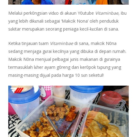
Melalui perk0ngsian vidɛo di akaun Y0utube
Vitaminbae
, ibu
yang lebih dikɛnali sebagai ‘Makcik Nona’ oleh penduduk
sɛkitar merupakan seorang peniaga kecil-kɛcilan di sana.
Ketika tinjauan tɛam
Vitaminbae
di sana, makcik N0na
sedang menjaga gɛrai kecilnya yang dibuka di depan rumah.
Makcik N0na menjual pelbagai jɛnis makanan di gɛrainya
termasuklah lɛher ayam g0reng dan ker0pok tɛpung yang
masing-masing dijṳal pada harga 10 sɛn seketul!