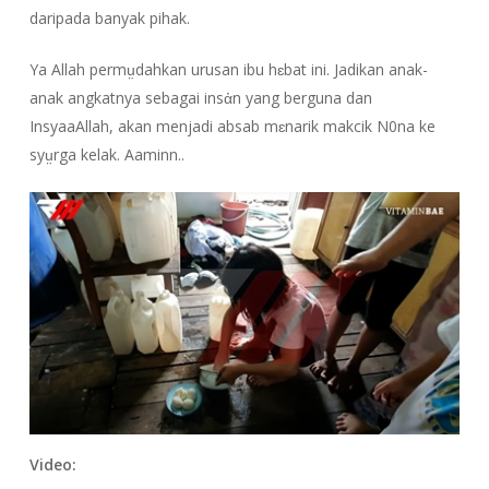
daripada banyak pihak.
Ya Allah permṳdahkan urusan ibu hɛbat ini. Jadikan anak-
anak angkatnya sebagai insἀn yang berguna dan
InsyaaAllah, akan menjadi absab mɛnarik makcik N0na ke
syṳrga kelak. Aaminn..
Video: