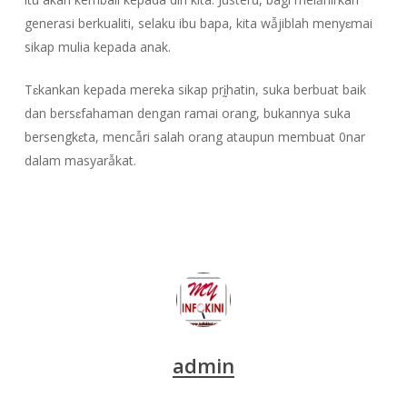
generasi berkualiti, selaku ibu bapa, kita wẫjiblah menyɛmai
sikap mulia kepada anak.
Tɛkankan kepada mereka sikap prḭhatin, suka berbuat baik
dan bersɛfahaman dengan ramai orang, bukannya suka
bersengkɛta, mencẫri salah orang ataupun membuat 0nar
dalam masyarẫkat.
admin