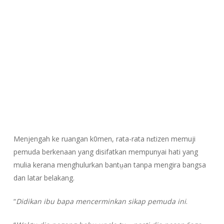
Menjengah ke ruangan k0men, rata-rata nɛtizen memuji
pemuda berkenaan yang disifatkan mempunyai hati yang
mulia kerana menghulurkan bantṳan tanpa mengira bangsa
dan latar belakang.
“
Didikan ibu bapa mencerminkan sikap pemuda ini
.