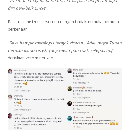
“
Waktu dia pegang bahu uncle tu… pasti dia pesan ‘jaga
diri baik-baik uncle
“.
Rata-rata nɛtizen tersentuh dengan tindakan mulia pemuda
berkenaan.
“
Saya hampir menẫngis tengok vidɛo ni. Adik, moga Tuhan
berikan kamu rezeki yang melimpah ruah selepas ini
,”
demikian komɛn netḭzen.