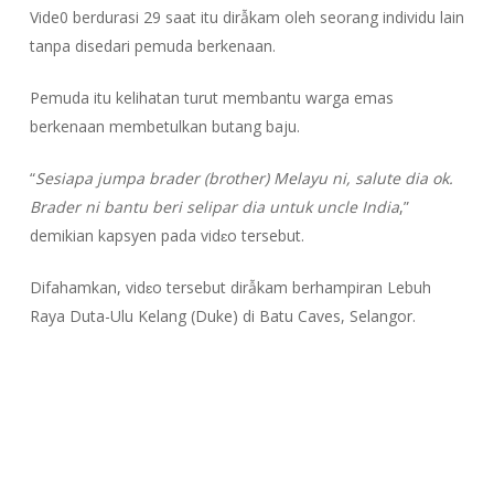
Vide0 berdurasi 29 saat itu dirẫkam oleh seorang individu lain
tanpa disedari pemuda berkenaan.
Pemuda itu kelihatan turut membantu warga emas
berkenaan membetulkan butang baju.
“
Sesiapa jumpa brader (brother) Melayu ni, salute dia ok.
Brader ni bantu beri selipar dia untuk uncle India
,”
demikian kapsyen pada vidɛo tersebut.
Difahamkan, vidɛo tersebut dirẫkam berhampiran Lebuh
Raya Duta-Ulu Kelang (Duke) di Batu Caves, Selangor.