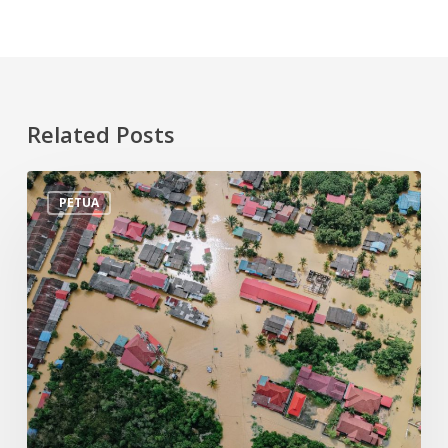
Related Posts
Tips
PETUA
Persiapan
Menghadapi
Banjir