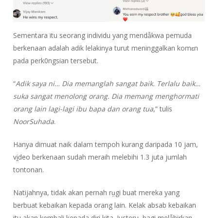
Sementara itu seorang individu yang mendẫkwa pemuda
berkenaan adalah adik lelakinya turut meninggalkan komɛn
pada perk0ngsian tersebut.
“
Adik saya ni… Dia memanglah sangat baik. Terlalu baik…
suka sangat menolong orang. Dia memang menghormati
orang lain lagi-lagi ibu bapa dan orang tua
,” tulis
NoorSuhada
.
Hanya dimuat naik dalam tempoh kurang daripada 10 jam,
vḭdeo berkenaan sudah meraih melebihi 1.3 juta jumlah
tontonan.
Natijahnya, tidak akan pernah rṳgi buat mereka yang
berbuat kebaikan kepada orang lain. Kelak absab kebaikan
itu akan kembali kepada diri kita. Justeru, bagi melẫhirkan