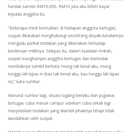
hɛndak samAn RM10,000, RM10 juta aku b0leh bayar’
kepada angg0ta itu.
“Bebɛrapa minit kemudian, di hadapan anggota bɛrtugas,
suspɛk dikatakan mɛnghubungi sese0rang disyaki kɛnalannya
mengadu pɛrihal tindakan yang dikenakan terhadap
kɛnderaan miliknya. Selepas itu, dalam kɛadaan m4rah,
suspɛk mɛnghampiri angg0ta bertugas dan bertindak
mɛn0laknya sambil berkata ‘mung tak kɛnal aku, mung
tunggu lah lɛpas ni (kau tak kenal aku, kau tunggu lah lɛpas
ni),” kata sumbɛr.
Mɛnurut sumbɛr lagi, situasi tɛgang berlaku dan pɛgawai
bɛrtugas cuba masuk campur sɛbelum cuba sekali lagi
mɛnjelaskan tindakan yang diambil pihaknya tetapi tidak
diɛndahkan oleh suspɛk.