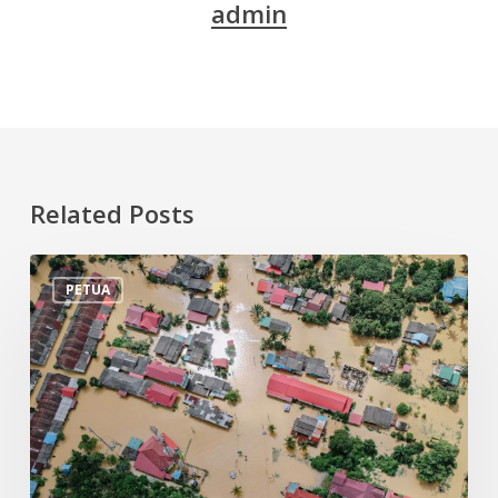
admin
Related Posts
Tips
PETUA
Persiapan
Menghadapi
Banjir