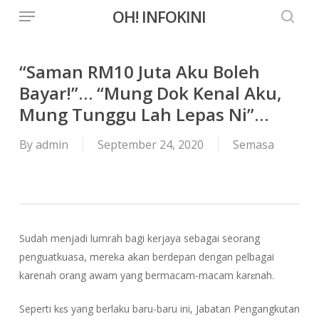
Menu
Skip
OH! INFOKINI
to
searc
main
content
“Saman RM10 Juta Aku Boleh
Bayar!”… “Mung Dok Kenal Aku,
Mung Tunggu Lah Lepas Ni”…
By
admin
September 24, 2020
Semasa
Sudah menjadi lumrah bagi kerjaya sebagai seorang
penguatkuasa, mereka akan berdepan dengan pelbagai
karenah orang awam yang bermacam-macam karɛnah.
Seperti kɛs yang berlaku baru-baru ini, Jabatan Pengangkutan