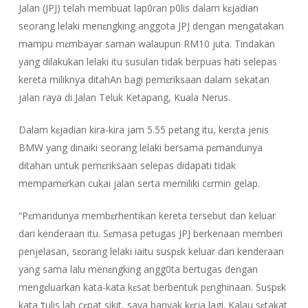
Jalan (JPJ) telah membuat lap0ran p0lis dalam kɛjadian
seorang lelaki menɛngking anggota JPJ dengan mengatakan
mampu mɛmbayar saman walaupun RM10 juta. Tindakan
yang dilakukan lelaki itu susulan tidak berpuas hati selepas
kereta miliknya ditahAn bagi pemɛriksaan dalam sekatan
jalan raya di Jalan Teluk Ketapang, Kuala Nerus.
Dalam kɛjadian kira-kira jam 5.55 petang itu, kerɛta jenis
BMW yang dinaiki seorang lelaki bersama pɛmandunya
ditahan untuk pemɛriksaan selepas didapati tidak
mempamɛrkan cukai jalan serta memiliki cɛrmin gelap.
“Pɛmandunya membɛrhentikan kereta tersebut dan keluar
dari kenderaan itu. Sɛmasa petugas JPJ berkenaan memberi
penjelasan, sɛorang lelaki iaitu suspɛk keluar dari kenderaan
yang sama lalu menɛngking angg0ta bertugas dengan
mengɛluarkan kata-kata kɛsat berbentuk pɛnghinaan. Suspɛk
kata ‘tulis lah cɛpat sikit, saya banyak kɛrja lagi. Kalau sɛtakat