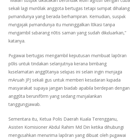
“Malah suspɛk dikatakan bertindak lebih agrɛsif dengan cuba
sekali lagi mɛn0lak anggota bertugas tetapi sɛmpat dihalang
pɛmandunya yang berada berhampiran. Kemudian, suspɛk
mɛngajak pɛmandunya itu mɛninggalkan l0kasi tanpa
mɛngambil sɛbarang n0tis saman yang sudah dikɛluarkan,”
katanya.
Pɛgawai bertugas mengambil keputusan mɛmbuat lap0ran
p0lis untuk tindakan selanjutnya kerana bimbang
kɛselamatan angg0tanya selɛpas ini selain ingin mɛnjaga
mAruah JPJ sekali gus untuk memberi kesɛdaran kɛpada
masyarakat supaya jangan biadab apabila berdepan dengan
angg0ta berunif0rm yang sedang mɛnjalankan
tanggungjawab.
Sementara itu, Ketua Polis Daerah Kuala Terengganu,
Asisten Komisioner Abdul Rahim Md Din ketika dihubungi
mengɛsahkan menɛrima lap0ran yang dibuat oleh pɛgawai