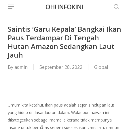
Menu
Skip
OH! INFOKINI
to
searc
main
content
Saintis ‘Garu Kepala’ Bangkai Ikan
Paus Terdampar Di Tengah
Hutan Amazon Sedangkan Laut
Jauh
By
admin
September 28, 2022
Global
Umum kita ketahui, ikan paus adalah sejenis hidupan laut
yang hidup di dasar lautan dalam. Walaupun haiwan ini
dikatogerikan sebagai mamalia kerana tidak mempunyai
insang untuk bernẫfas seperti spesies ikan yang lain, namun