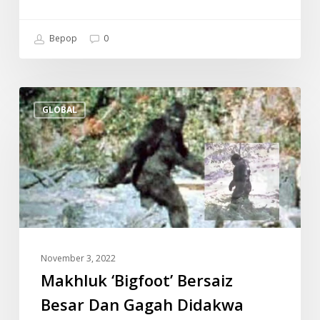
Bepop
0
Makhluk
GLOBAL
‘Bigfoot’
Bersaiz
Besar
Dan
Gagah
Didakwa
Ditemui
(Video)
November 3, 2022
Makhluk ‘Bigfoot’ Bersaiz
Besar Dan Gagah Didakwa