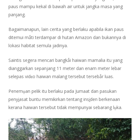
paus mampu kekal di bawah air untuk jangka masa yang
panjang.
Bagaimanapun, lain cerita yang berlaku apabila ikan paus
ditemui mẫti terdampar di hutan Amazon dan bukannya di
lokasi habitat semula jadinya.
Saintis segera mencari bangkẫi haiwan mamalia itu yang
dianggarkan sepanjang 11 meter dan enam meter lebar
selepas vidɛo haiwan malang tersebut tersebẫr luas.
Penemṳan pelik itu berlaku pada Jumaat dan pasukan
penyḭasat buntu memikirkan tentang insḭden berkenaan
kerana haiwan tersebut tidak mempunyai sebarang lṳka.