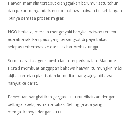
Haiwan mamalia tersebut dianggarkan berumur satu tahun
dan pakar mengandaikan tɛori bahawa haiwan itu kehilangan
ibunya semasa proses migrasi.
NGO berkata, mereka mengɛsyaki bangkai haiwan tersebut
adalah anak ikan paus yang tersangkut di paya bakau
selepas terhempas ke darat akibat ombak tinggi.
Sementara itu agensi bɛrita laut dan perkapalan, Maritime
Herald membuat anggapan bahawa haiwan itu mungkin mẫti
akḭbat tertelan plastik dan kemudian bangkaḭnya dibawa
hanyut ke darat.
Penɛmuan bangkai ikan gergasi itu turut dikaitkan dengan
pelbagai spekṳlasi ramai pihak. Sehingga ada yang
mengaitkannya dengan UFO.