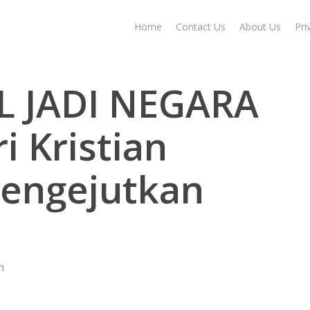
Home
Contact Us
About Us
Pri
L JADI NEGARA
i Kristian
Mengejutkan
m