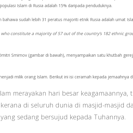
 populasi Islam di Rusia adalah 15% daripada penduduknya.
n bahawa sudah lebih 31 peratus majoriti etnik Rusia adalah umat Isl
 who constitute a majority of 57 out of the country’s 182 ethnic gr
 Dmitri Smirnov (gambar di bawah), menyampaikan satu khutbah ger
adi milik orang Islam. Berikut ini isi ceramah kepada jemaahnya di
Islam merayakan hari besar keagamaannya, 
kerana di seluruh dunia di masjid-masjid da
m yang sedang bersujud kepada Tuhannya.