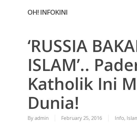
Skip
OH! INFOKINI
to
main
content
‘RUSSIA BAKA
ISLAM’.. Pader
Katholik Ini 
Dunia!
By
admin
February 25, 2016
Info
,
Isla