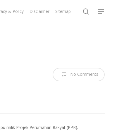
search
vacy & Policy
Disclaimer
Sitemap
Menu
No Comments
pu milik Projek Perumahan Rakyat (PPR).