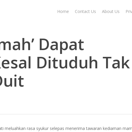
Home
Contact Us
About Us
Pri
imah’ Dapat
esal Dituduh Tak
uit
wati meluahkan rasa syukur selepas menerima tawaran kediaman mam