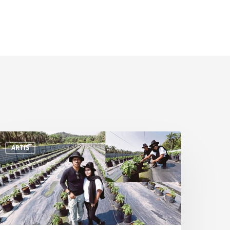
ulu
ARTIS
atu
ock,
ekarang
ampu
ana
00k