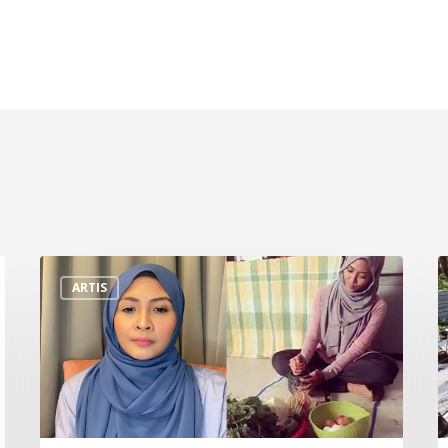
“Saya
D
ARTIS
Terpaksa
R
Berniaga
R
Pasar
S
Malam
M
Demi
J
Kelangsungan
1