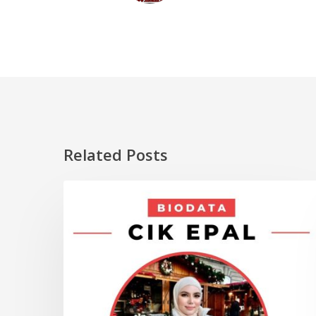
Related Posts
Biodata
ARTIS
Cik
Epal,
Nama
Sebenar
dan
Tarikh