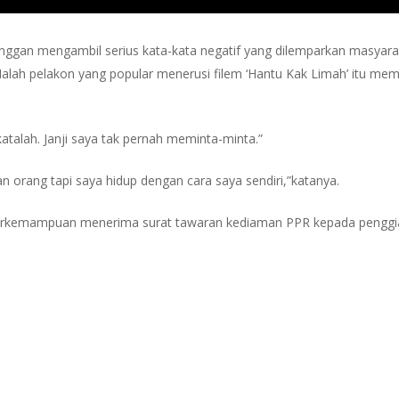
nggan mengambil serius kata-kata negatif yang dilemparkan masyara
ah pelakon yang popular menerusi filem ‘Hantu Kak Limah’ itu membe
katalah. Janji saya tak pernah meminta-minta.”
n orang tapi saya hidup dengan cara saya sendiri,”katanya.
 berkemampuan menerima surat tawaran kediaman PPR kepada penggi