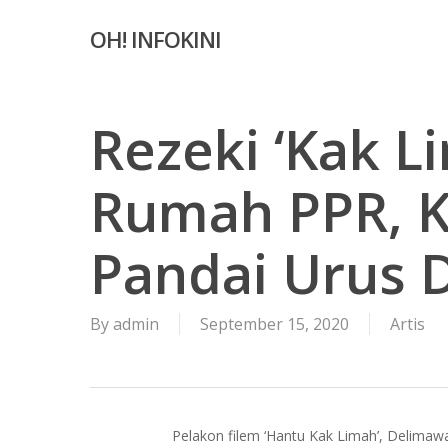
Skip
OH! INFOKINI
to
main
content
Rezeki ‘Kak L
Rumah PPR, K
Pandai Urus D
By
admin
September 15, 2020
Artis
Pelakon filem ‘Hantu Kak Limah’, Delima