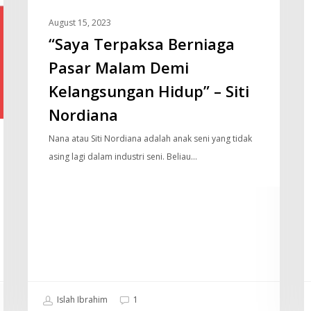
Hidup”
S
–
D
August 15, 2023
Siti
T
“Saya Terpaksa Berniaga
Nordiana
Ci
Pasar Malam Demi
Kelangsungan Hidup” – Siti
Nordiana
Nana atau Siti Nordiana adalah anak seni yang tidak
asing lagi dalam industri seni. Beliau…
Islah Ibrahim
1