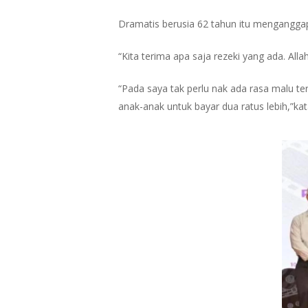
Dramatis berusia 62 tahun itu menganggap
“Kita terima apa saja rezeki yang ada. Allah
“Pada saya tak perlu nak ada rasa malu ter
anak-anak untuk bayar dua ratus lebih,”ka
Hit enter to search or ESC to close