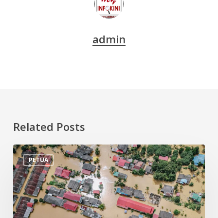
admin
Related Posts
Tips
PETUA
Persiapan
Menghadapi
Banjir