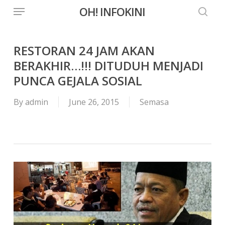
Menu
Skip
OH! INFOKINI
to
searc
main
content
RESTORAN 24 JAM AKAN
BERAKHIR…!!! DITUDUH MENJADI
PUNCA GEJALA SOSIAL
By
admin
June 26, 2015
Semasa