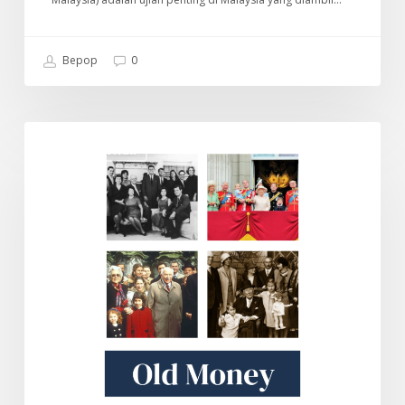
Bepop
0
Old
DOKUMENTARI
Money