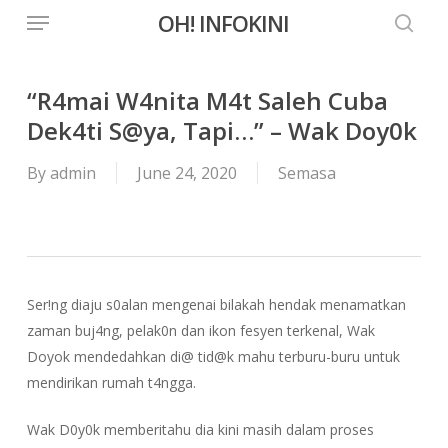
Menu
Skip
OH! INFOKINI
to
searc
main
content
“R4mai W4nita M4t Saleh Cuba
Dek4ti S@ya, Tapi…” – Wak Doy0k
By
admin
June 24, 2020
Semasa
Ser!ng diaju s0alan mengenai bilakah hendak menamatkan
zaman buj4ng, pelak0n dan ikon fesyen terkenal, Wak
Doyok mendedahkan di@ tid@k mahu terburu-buru untuk
mendirikan rumah t4ngga.
Wak D0y0k memberitahu dia kini masih dalam proses