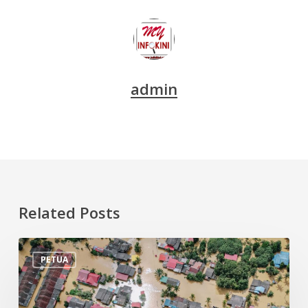
admin
Related Posts
Tips
PETUA
Persiapan
Menghadapi
Banjir