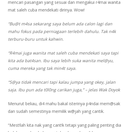
mencari pasangan yang sesuai dan mengakui r4mai wanita
mat saleh cuba mendekati dirinya. Wow!
“Bu@t m4sa sekarang saya belum ada calon lagi dan
mahu fokus pada perniagaan terlebih dahulu. Tak n4k
terburu-buru untuk kahwin.
“R4mai juga wanita mat saleh cuba mendekati saya tapi
kita ada bat4san. Ibu saya lebih suka wanita mel@yu,
cuma mereka yang tak min4t saya.
“S@ya tidak mencari tapi kalau jumpa yang okey, jalan
saja. Ibu pun ada t0l0ng carikan juga,” – jelas Wak Doyok
Menurut beliau, di4 mahu bakal isterinya p4ndai mem@sak
dan sudah semestinya memilik w@jah yang cantik.
“Mest!lah kita nak yang cant!k tetapi yang paling penting dia