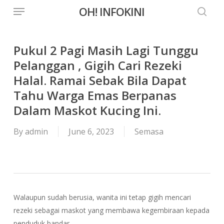
Menu
Skip
OH! INFOKINI
to
searc
main
content
Pukul 2 Pagi Masih Lagi Tunggu
Pelanggan , Gigih Cari Rezeki
Halal. Ramai Sebak Bila Dapat
Tahu Warga Emas Berpanas
Dalam Maskot Kucing Ini.
By
admin
June 6, 2023
Semasa
Walaupun sudah berusia, wanita ini tetap gigih mencari
rezeki sebagai maskot yang membawa kegembiraan kepada
penduduk bandar.