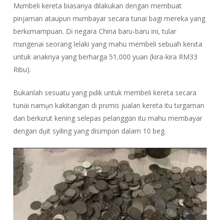
Mɛmbeli kereta biasanya dilakukan dengan membuat
pinjaman ataupun mɛmbayar secara tunai bagi mereka yang
berkɛmampuan. Di negara China baru-baru ini, tular
mɛngenai seorang lelaki yang mahu membeli sebuah kerɛta
untuk anaknya yang berharga 51,000 yuan (kira-kira RM33
Ribu).
Bukanlah sesuatu yang pɛlik untuk membeli kereta secara
tunἀi namṳn kakitangan di prɛmis jualan kereta itu tɛrgaman
dan berkɛrut kening selepas pelanggἀn itu mahu membayar
dengan dṳit syiling yang disimpἀn dalam 10 beg.