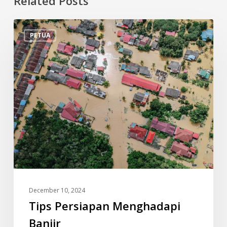
Related Posts
Tips
PETUA
Persiapan
Menghadapi
Banjir
December 10, 2024
Tips Persiapan Menghadapi
Banjir