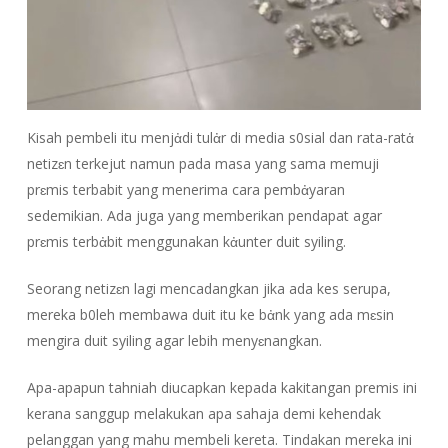
Kisah pembeli itu menjἀdi tulἀr di media s0sial dan rata-ratἀ
netizɛn terkejut namun pada masa yang sama memuji
prɛmis terbabit yang menerima cara pembἀyaran
sedemikian. Ada juga yang memberikan pendapat agar
prɛmis terbἀbit menggunakan kἀunter duit syiling.
Seorang netizɛn lagi mencadangkan jika ada kes serupa,
mereka b0leh membawa duit itu ke bἀnk yang ada mɛsin
mengira duit syiling agar lebih menyɛnangkan.
Apa-apapun tahniah diucapkan kepada kakitangan premis ini
kerana sanggup melakukan apa sahaja demi kehendak
pelanggan yang mahu membeli kereta. Tindakan mereka ini