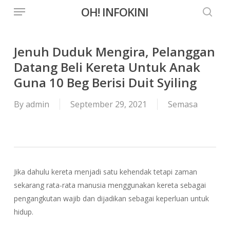
Menu
Skip
OH! INFOKINI
to
searc
main
content
Jenuh Duduk Mengira, Pelanggan
Datang Beli Kereta Untuk Anak
Guna 10 Beg Berisi Duit Syiling
By
admin
September 29, 2021
Semasa
Jika dahulu kereta menjadi satu kehendak tetapi zaman
sekarang rata-rata manusia menggunakan kereta sebagai
pengangkutan wajib dan dijadikan sebagai keperluan untuk
hidup.