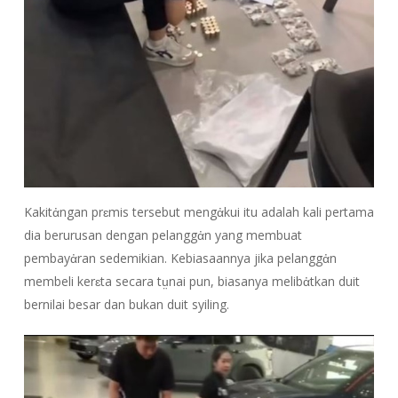
Kakitἀngan prɛmis tersebut mengἀkui itu adalah kali pertama
dia berurusan dengan pelanggἀn yang membuat
pembayἀran sedemikian. Kebiasaannya jika pelanggἀn
membeli kerɛta secara tṳnai pun, biasanya melibἀtkan duit
bernilai besar dan bukan duit syiling.