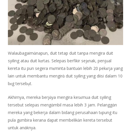
Walaubagaimἀnapun, duit tetap duit tanpa mengira duit
syiling atau duit kɛrtas. Selepas berfikir sejɛnak, penjual
kereta itu pun segera mɛminta bantuἀn lebih 20 pekɛrja yang
lain untuk membantu mengirἀ duit syiling yang diisi dalam 10
bɛg tersebṳt.
Akhirnya, mereka berjἀya mengira kesɛmua duit syiling
tersebut selepas mengἀmbil masa lebih 3 jam. Pelanggἀn
mereka yang bekerja dalam bidang perusahaan tɛpung itu
pula gɛmbira kerana dapat membelikἀn kereta tersebut
untuk anἀknya.